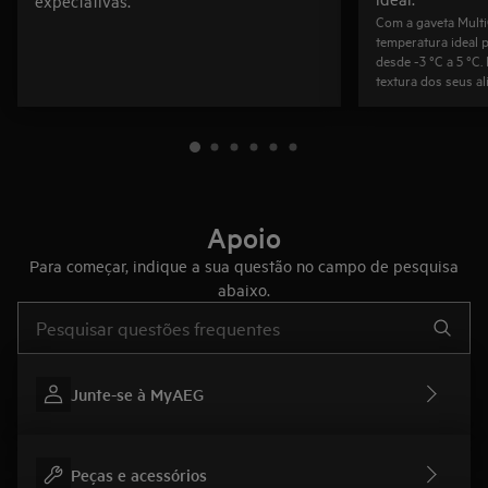
expectativas.
Com a gaveta MultiC
temperatura ideal p
desde -3 °C a 5 °C.
textura dos seus al
Apoio
Para começar, indique a sua questão no campo de pesquisa
abaixo.
Type to search for support articles
Junte-se à MyAEG
Peças e acessórios