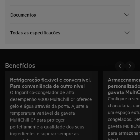
Documentos
Todas as especificações
Benefícios
Refrigeração flexível e conversível.
Armazenament
Para conveniência de outro nível
personalizad
gaveta MultiCh
O frigorífico-congelador de alto
Configure o seu 
desempenho 9000 MultiChill 0° oferece
charcutaria, qu
gelo e água através da porta. Ajuste a
um espaço extra
temperatura variável da gaveta
congelados. De
MultiChill 0° para proteger
gaveta MultiChil
perfeitamente a qualidade dos seus
para armazenam
ingredientes e superar sempre as
ideal.