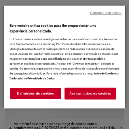
ORX9V351DU
Combinado americano Série 9000
Continuar sem aceitar
MultiChill 0° de 177.5 cm
Este website utiliza cookies para lhe proporcionar uma
experiência personalizada.
Utilizamos cookies e outras tecnologias semelhantes para melhorar o nosso site, bem como
para fins promocionais e de marketing. Partilhamos também informações sobre a sua
utilização do nosso site com os nossos parceiros de redes sociais, publicidade e análise de
4.7 (12)
dados. Ao clicar em "Aceitar todos os cookies”, está a consentir a utilização de cookies, o que
nos permite
no site, adaptar
e
personalizar a sua experiência
ofertas especiais
Ficha de informação do produto
apresentar publicidade personalizada. Ao clicar em “Continuar sem aceitar”, bloqueia os
Benefícios
cookies não essenciais, o que poderá afetar a sua experiência de navegação e os serviços que
lhe conseguimos disponibilizar. Para mais informações, consulte o nosso
e a
Aviso de Cookies
9000 MultiChill 0°: Dispensador de gelo e água mais gaveta MultiChill 0°
.
Declaração de Privacidade de Dados
Arrefecimento controlado de -3 °C a +5 °C na gaveta Multichill 0 °C.
Depósito de Gelo na porta & Dispensador de Água
Definições de cookies
Aceitar todos os cookies
As instruções e avisos de segurança de acordo com o
regulamento da UE 2023/988 estão listados nos capítulos I e II do