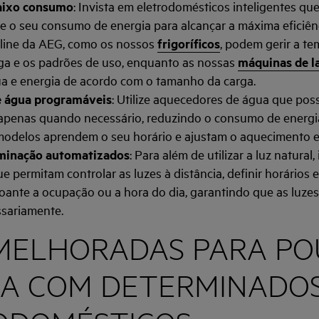
aixo consumo
: Invista em eletrodomésticos inteligentes qu
 o seu consumo de energia para alcançar a máxima eficiênc
line da AEG, como os nossos
frigoríficos
, podem gerir a t
ga e os padrões de uso, enquanto as nossas
máquinas de l
 e energia de acordo com o tamanho da carga.
 água programáveis
: Utilize aquecedores de água que po
apenas quando necessário, reduzindo o consumo de energ
modelos aprendem o seu horário e ajustam o aquecimento 
uminação automatizados
: Para além de utilizar a luz natural
e permitam controlar as luzes à distância, definir horários e
oante a ocupação ou a hora do dia, garantindo que as luze
sariamente.
 MELHORADAS PARA P
IA COM DETERMINADO