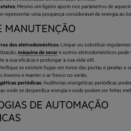
óstatos
: Mesmo um ligeiro ajuste nos parâmetros de aquec
de representar uma poupança considerável de energia ao l
DE MANUTENÇÃO
tros dos eletrodomésticos
: Limpar ou substituir regularmen
tização,
máquina de secar
e outros eletrodomésticos pode
e a sua eficácia e prolongar a sua vida útil.
Verifique se existem fugas em torno das portas e janelas e se
o inverno e manter o ar fresco no verão.
géticas periódicas
: Auditorias energéticas periódicas pode
reas onde se desperdiça energia e onde podem ser feitas mel
OGIAS DE AUTOMAÇÃO
ICAS