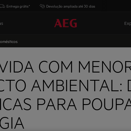
Entrega grátis*
Devolução ampliada até 30 dias
as
Exp
domésticos
VIDA COM MENO
CTO AMBIENTAL: 
ICAS PARA POUP
GIA