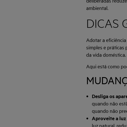
deliberadas reduze
ambiental.
DICAS 
Adotar a eficiênci
simples e práticas
da vida doméstica.
Aqui está como pod
MUDANÇ
Desliga os apar
quando não estã
quando não prec
Aproveite a luz
luz natural, redu