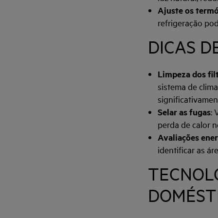
Ajuste os term
refrigeração po
DICAS 
Limpeza dos fil
sistema de clima
significativament
Selar as fugas
: 
perda de calor n
Avaliações ener
identificar as á
TECNOL
DOMÉST