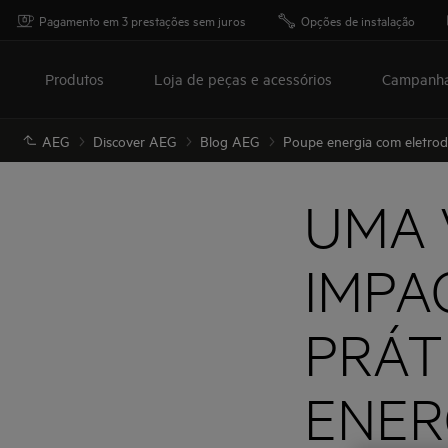
Pagamento em 3 prestações sem juros
Opções de instalação
Produtos
Loja de peças e acessórios
Campanh
AEG
Discover AEG
Blog AEG
Poupe energia com eletro
UMA 
IMPA
PRÁT
ENER