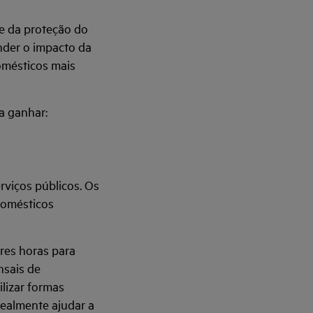
e da proteção do
der o impacto da
omésticos mais
a ganhar:
rviços públicos. Os
domésticos
ores horas para
nsais de
lizar formas
realmente ajudar a