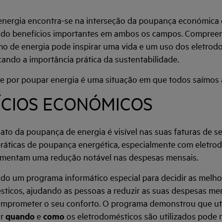
energia encontra-se na interseção da poupança económica 
ndo benefícios importantes em ambos os campos. Compreen
o de energia pode inspirar uma vida e um uso dos eletrod
cando a importância prática da sustentabilidade.
-se por poupar energia é uma situação em que todos saímos 
FÍCIOS ECONÓMICOS
ato da poupança de energia é visível nas suas faturas de se
ráticas de poupança energética, especialmente com eletro
rimentam uma redução notável nas despesas mensais.
iado um programa informático especial para decidir as melh
sticos, ajudando as pessoas a reduzir as suas despesas me
omprometer o seu conforto. O programa demonstrou que uti
ir
quando
e
como
os eletrodomésticos são utilizados pode 