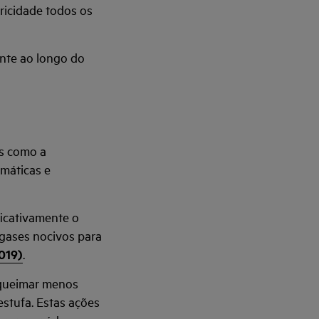
ricidade todos os
nte ao longo do
es como a
imáticas e
ficativamente o
 gases nocivos para
2019)
.
m queimar menos
estufa. Estas ações