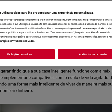
tes de hoje, a eficiência e o conforto caminham lado a lado
e utiliza cookies para lhe proporcionar uma experiência personalizada.
 como utilizamos os nossos electrodomésticos, podemos m
ies e outras tecnologias semelhantes para melhorar o nosso site, bem como para fins promocionais e de mark
zir o consumo de energia, alinhando-nos tanto com os nos
ões sobre a sua utilização do nosso site com os nossos parceiros de redes sociais, publicidade e análise de d
os cookies”, está a consentir a utilização de cookies, o que nos permite
no sit
personalizar a sua experiência
om os nossos objetivos económicos.
esentar publicidade personalizada. Ao clicar em “Continuar sem aceitar”, bloqueia os cookies não essenciais,
periência de navegação e os serviços que lhe conseguimos disponibilizar. Para mais informações, consulte o no
mprometer o conforto, mas sim de tirar o máximo proveito 
laração de Privacidade de Dados
.
ossos electrodomésticos.
Definições de cookies
Aceitar todos os cookies
onde cada electrodoméstico esteja otimizado para poupar 
ncionalidade. Este guia prático mostrará como ajustar o uso 
 garantindo que a sua casa inteligente funcione com a máxim
de implementar e compatíveis com o estilo de vida agitado d
do uma forma mais inteligente de viver de maneira mais su
nomizar dinheiro.