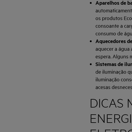
Aparelhos de b
automaticamente
os produtos Eco
consoante a car
consumo de água
Aquecedores de
aquecer a água 
espera. Alguns 
Sistemas de il
de iluminação qu
iluminação cons
acesas desneces
DICAS
ENERG