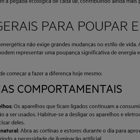
m a pegada ecológica de cada lar, contribuindo ainda mais 
GERAIS PARA POUPAR 
a energética não exige grandes mudanças no estilo de vida.
 podem representar uma poupança significativa de energia 
e começar a fazer a diferença hoje mesmo:
AS COMPORTAMENTAIS
elhos
: Os aparelhos que ficam ligados continuam a consum
o a ser usados. Habitue-se a desligar os aparelhos e eletr
isar deles.
 natural
: Abra as cortinas e estores durante o dia para apr
zindo a necessidade de iluminação artificial.