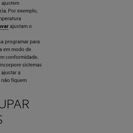
e ajustem
ia. Por exemplo,
emperatura
avar
ajustam o
ssa programar para
ia em modo de
em conformidade.
, incorpore sistemas
 ajustar a
s não fiquem
OUPAR
S