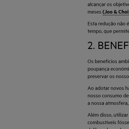
alcançar os objeti
meses
(Joo & Choi
Esta redução não 
tempo, que permite
2. BENE
Os benefícios ambi
poupança económica
preservar os nosso
Ao adotar novos háb
nosso consumo de e
a nossa atmosfera
Além disso, utiliza
combustíveis fósse