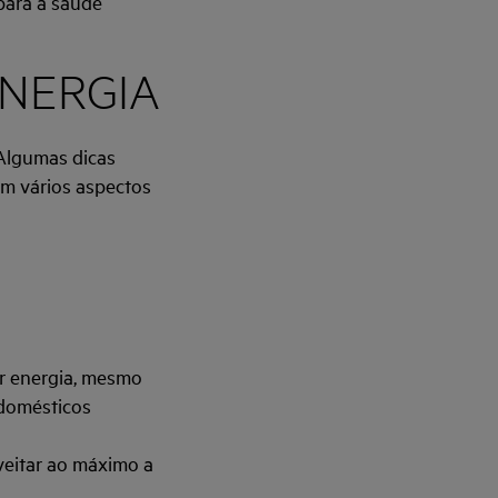
para a saúde
ENERGIA
 Algumas dicas
em vários aspectos
ir energia, mesmo
odomésticos
oveitar ao máximo a