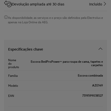
Devolução ampliada até 30 dias
Incluído
As disponibilidade, as serviços e o preço são definidos pela Electrolux e
apenas na Loja Online da AEG.
Especificações chave
Nome
Escova BedProPower+ para roupa de cama, tapetes e
do
carpetes
produto
Escova combinada
Família
AZE149
Modelo
7319599038527
EAN