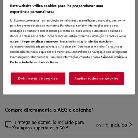
Este website utiliza cookies para lhe proporcionar uma
AZE149
experiência personalizada.
Escova BedProPower+ para roupa
Utilizamos cookies e outras tecnologias semelhantes para melhorar o nosso site, bem como
de cama, tapetes e carpetes
para fins promocionais e de marketing. Partilhamos também informações sobre a sua
utilização do nosso site com os nossos parceiros de redes sociais, publicidade e análise de
0 (0)
dados. Ao clicar em "Aceitar todos os cookies”, está a consentir a utilização de cookies, o que
Benefícios
nos permite
no site, adaptar
e
personalizar a sua experiência
ofertas especiais
Acessório ideal para limpar em profundidade
apresentar publicidade personalizada. Ao clicar em “Continuar sem aceitar”, bloqueia os
Ideal para remover pó de camas, sofás, ou tapetes
cookies não essenciais, o que poderá afetar a sua experiência de navegação e os serviços que
Para limpeza rápida do rolo-escova
lhe conseguimos disponibilizar. Para mais informações, consulte o nosso
e a
Aviso de Cookies
.
Declaração de Privacidade de Dados
Definições de cookies
Aceitar todos os cookies
Compre diretamente à AEG e obtenha*
Entrega ao domicilío incluído para
6,90 €
Incluído
compras superiores a 50 €