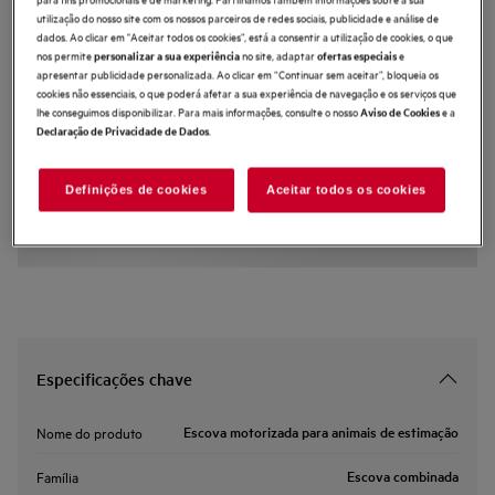
utilização do nosso site com os nossos parceiros de redes sociais, publicidade e análise de
AZE145
dados. Ao clicar em "Aceitar todos os cookies”, está a consentir a utilização de cookies, o que
Escova motorizada para animais de
nos permite
no site, adaptar
e
personalizar a sua experiência
ofertas especiais
estimação
apresentar publicidade personalizada. Ao clicar em “Continuar sem aceitar”, bloqueia os
cookies não essenciais, o que poderá afetar a sua experiência de navegação e os serviços que
0 (0)
lhe conseguimos disponibilizar. Para mais informações, consulte o nosso
e a
Aviso de Cookies
.
Benefícios
Declaração de Privacidade de Dados
O bocal triangular e o tubo flexível oferecem liberdade para limpar sem
esforço
O bocal Trinity é ideal para limpar as superfícies mais delicadas da sua
Definições de cookies
Aceitar todos os cookies
casa
Especificações chave
Escova motorizada para animais de estimação
Nome do produto
Escova combinada
Família