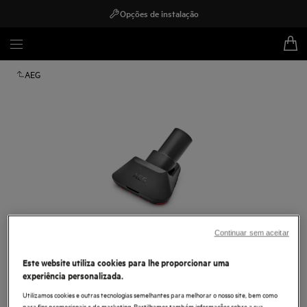
Opções de instalação
AEG
Continuar sem aceitar
Este website utiliza cookies para lhe proporcionar uma
Toque para ampliar
experiência personalizada.
Utilizamos cookies e outras tecnologias semelhantes para melhorar o nosso site, bem como
para fins promocionais e de marketing. Partilhamos também informações sobre a sua