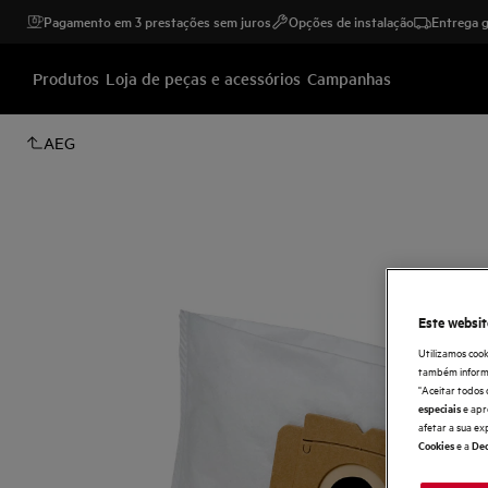
Pagamento em 3 prestações sem juros
Opções de instalação
Entrega g
Produtos
Loja de peças e acessórios
Campanhas
AEG
Este websit
Utilizamos cook
também informaç
"Aceitar todos 
e apr
especiais
afetar a sua ex
e a
Cookies
Dec