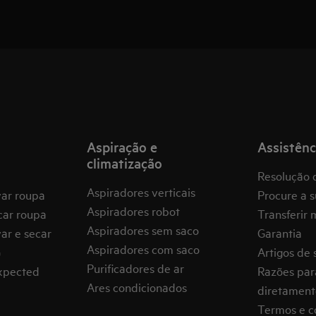
Aspiração e
Assistênc
climatização
Resolução 
Aspiradores verticais
var roupa
Procure a s
Aspiradores robot
car roupa
Transferir 
Aspiradores sem saco
ar e secar
Garantia
Aspiradores com saco
G
Artigos de 
Purificadores de ar
expected
Razões par
Ares condicionados
diretament
Termos e c