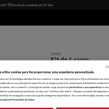
rátis*
Devolução ampliada até 30 dias
GR28S
Kit de 4 sacos
Con
e utiliza cookies para lhe proporcionar uma experiência personalizada.
0 (0)
ies e outras tecnologias semelhantes para melhorar o nosso site, bem como para fins promocionais e de mark
ões sobre a sua utilização do nosso site com os nossos parceiros de redes sociais, publicidade e análise de d
os cookies”, está a consentir a utilização de cookies, o que nos permite
no sit
personalizar a sua experiência
esentar publicidade personalizada. Ao clicar em “Continuar sem aceitar”, bloqueia os cookies não essenciais,
periência de navegação e os serviços que lhe conseguimos disponibilizar. Para mais informações, consulte o no
.
laração de Privacidade de Dados
Compre diretamente à AEG 