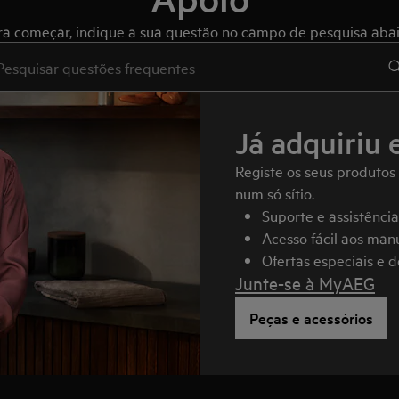
ra começar, indique a sua questão no campo de pesquisa abai
e to search for support articles
Já adquiriu 
Registe os seus produtos
num só sítio.
Suporte e assistênci
Acesso fácil aos manu
Ofertas especiais e 
Junte-se à MyAEG
Peças e acessórios