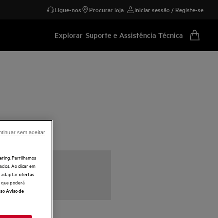
Ligue-nos
Procurar loja
Iniciar sessão / Registe-se
Explorar
Suporte e Assistência Técnica
tinuar sem aceitar
eting. Partilhamos
ados. Ao clicar em
e, adaptar
ofertas
 o que poderá
sso
Aviso de
e obtenha*