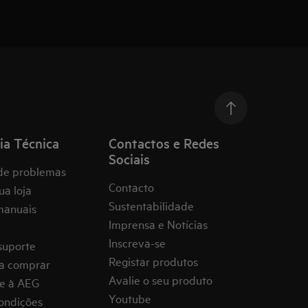
ia Técnica
Contactos e Redes
Sociais
de problemas
Contacto
ua loja
Sustentabilidade
manuais
Imprensa e Notícias
Inscreva-se
suporte
Registar produtos
a comprar
Avalie o seu produto
e à AEG
Youtube
ondições