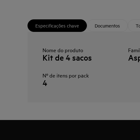
Especificações chave
Documentos
To
Nome do produto
Famíl
Kit de 4 sacos
Asp
Nº de itens por pack
4