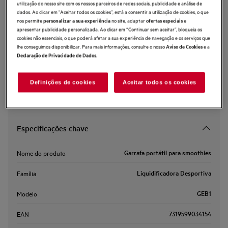
utilização do nosso site com os nossos parceiros de redes sociais, publicidade e análise de
GEB1
dados. Ao clicar em "Aceitar todos os cookies”, está a consentir a utilização de cookies, o que
Garrafa portátil para smoothies
nos permite
no site, adaptar
e
personalizar a sua experiência
ofertas especiais
apresentar publicidade personalizada. Ao clicar em “Continuar sem aceitar”, bloqueia os
cookies não essenciais, o que poderá afetar a sua experiência de navegação e os serviços que
lhe conseguimos disponibilizar. Para mais informações, consulte o nosso
e a
Aviso de Cookies
0 (0)
.
Declaração de Privacidade de Dados
Definições de cookies
Aceitar todos os cookies
Especificações chave
Garrafa portátil para smoothies
Nome do produto
Liquidificadora Desportiva
Família
GEB1
Modelo
7319599034154
EAN