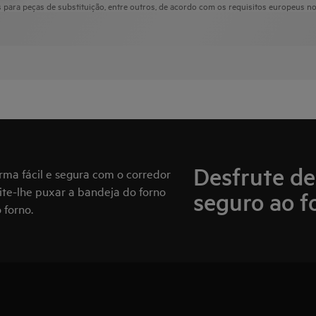
para peças de substituição, entre outros, de acordo com os requisitos europeus n
Desfrute de
rma fácil e segura com o corredor
te-lhe puxar a bandeja do forno
seguro ao f
 forno.