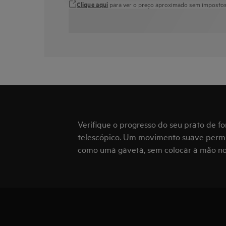
Clique aqui
para ver o preço aproximado sem impostos 
Verifique o progresso do seu prato de fo
telescópico. Um movimento suave permi
como uma gaveta, sem colocar a mão no