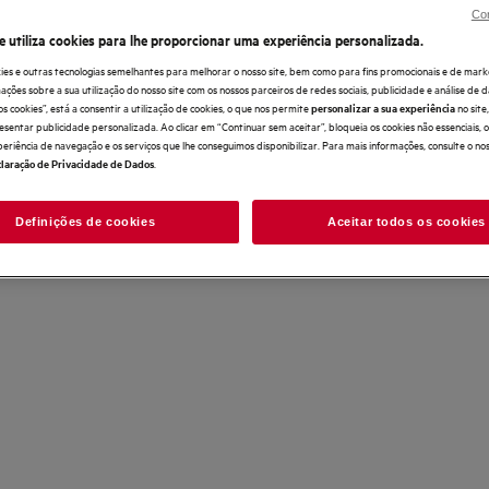
Con
Compre diretamente à AEG 
e utiliza cookies para lhe proporcionar uma experiência personalizada.
ies e outras tecnologias semelhantes para melhorar o nosso site, bem como para fins promocionais e de mark
Entrega ao domicilío incluído 
ões sobre a sua utilização do nosso site com os nossos parceiros de redes sociais, publicidade e análise de d
superiores a 50 €
os cookies”, está a consentir a utilização de cookies, o que nos permite
no sit
personalizar a sua experiência
esentar publicidade personalizada. Ao clicar em “Continuar sem aceitar”, bloqueia os cookies não essenciais,
periência de navegação e os serviços que lhe conseguimos disponibilizar. Para mais informações, consulte o no
Devolução ampliada até 30 dia
.
laração de Privacidade de Dados
As disponibilidade, as serviços e o preço 
Definições de cookies
Aceitar todos os cookies
Loja Online da AEG.