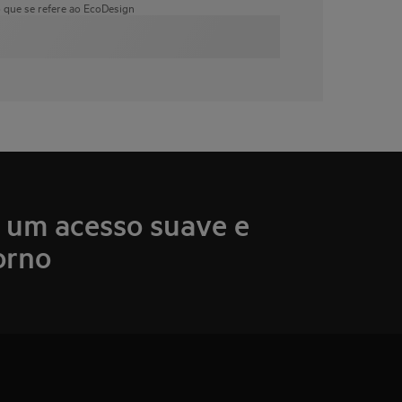
o que se refere ao EcoDesign
 um acesso suave e
orno