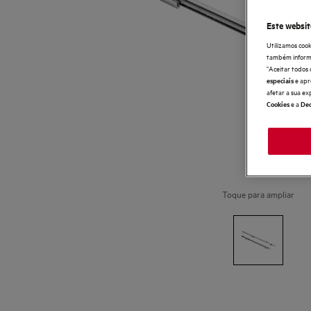
Este websit
Utilizamos cook
também informaç
"Aceitar todos 
e apr
especiais
afetar a sua ex
e a
Cookies
Dec
Toque para ampliar