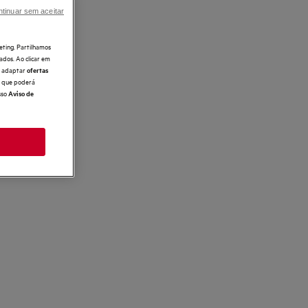
tinuar sem aceitar
eting. Partilhamos
ados. Ao clicar em
e, adaptar
ofertas
 o que poderá
sso
Aviso de