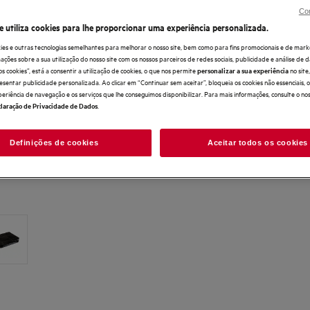
Con
e utiliza cookies para lhe proporcionar uma experiência personalizada.
ies e outras tecnologias semelhantes para melhorar o nosso site, bem como para fins promocionais e de mark
ões sobre a sua utilização do nosso site com os nossos parceiros de redes sociais, publicidade e análise de d
os cookies”, está a consentir a utilização de cookies, o que nos permite
no sit
personalizar a sua experiência
esentar publicidade personalizada. Ao clicar em “Continuar sem aceitar”, bloqueia os cookies não essenciais,
periência de navegação e os serviços que lhe conseguimos disponibilizar. Para mais informações, consulte o no
.
laração de Privacidade de Dados
Definições de cookies
Aceitar todos os cookies