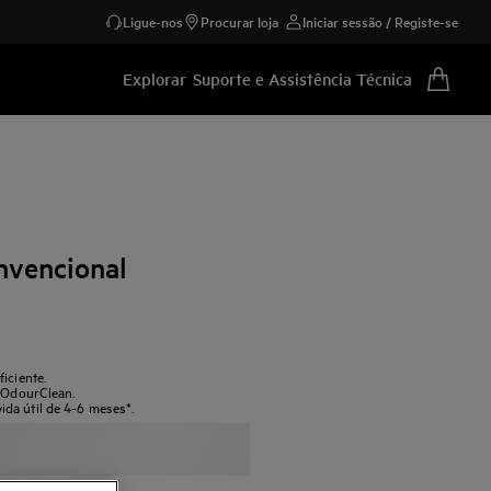
Ligue-nos
Procurar loja
Iniciar sessão / Registe-se
Explorar
Suporte e Assistência Técnica
nvencional
iciente.
o OdourClean.
da útil de 4-6 meses*.