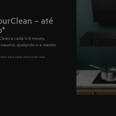
ourClean – até
o*
rClean a cada 4-6 meses,
xaustor, ajudando-o a manter
zador para obter instruções mais