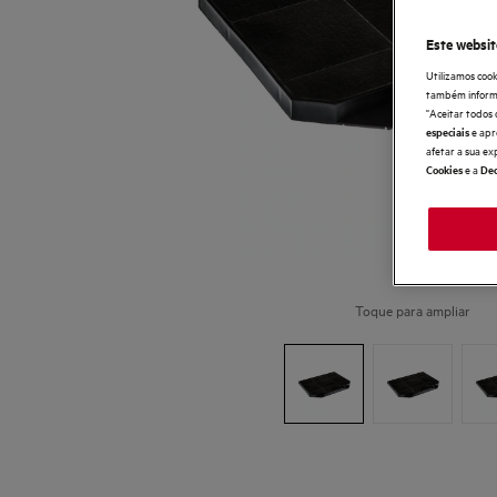
Este websit
Utilizamos cook
também informaç
"Aceitar todos 
e apr
especiais
afetar a sua ex
e a
Cookies
Dec
Toque para ampliar