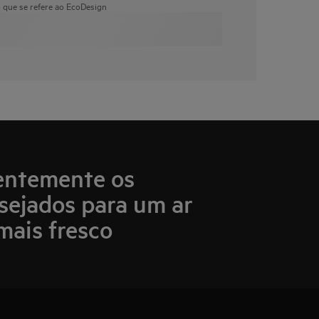
o que se refere ao EcoDesign
entemente os
sejados para um ar
mais fresco