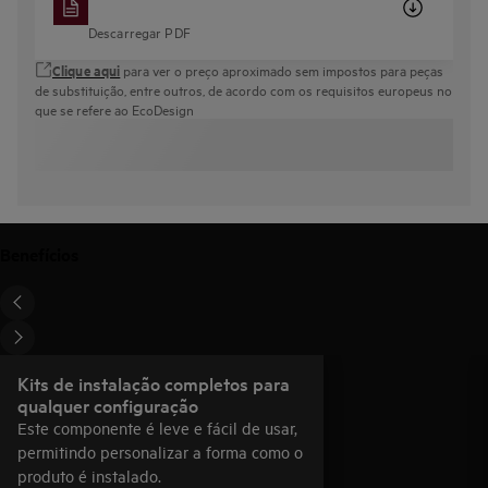
Descarregar PDF
Clique aqui
para ver o preço aproximado sem impostos para peças
de substituição, entre outros, de acordo com os requisitos europeus no
que se refere ao EcoDesign
Benefícios
Kits de instalação completos para
qualquer configuração
Este componente é leve e fácil de usar,
permitindo personalizar a forma como o
produto é instalado.