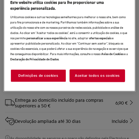
Este website utiliza cookies para lhe proporcionar uma
M2CKCF11U
experiência personalizada.
Redutor retangular 220 mm de 90
Utilizamos cookies e outras tecnologias semelhantes para melhorar o nosso site, bem como
mm a 55 mm"
para fins promocionais e de marketing. Partilhamos também informações sobre a sua
utilização do nosso site com os nossos parceiros de redes sociais, publicidade e análise de
0 (0)
dados. Ao clicar em "Aceitar todos os cookies”, está a consentir a utilização de cookies, o que
Benefícios
nos permite
no site, adaptar
e
personalizar a sua experiência
ofertas especiais
apresentar publicidade personalizada. Ao clicar em “Continuar sem aceitar”, bloqueia os
Kits de Instalação para Exaustores & Extratores
cookies não essenciais, o que poderá afetar a sua experiência de navegação e os serviços que
Fácil de usar, diversos tamanhos para exaustores e extratores
lhe conseguimos disponibilizar. Para mais informações, consulte o nosso
e a
Aviso de Cookies
.
Declaração de Privacidade de Dados
Definições de cookies
Aceitar todos os cookies
Compre diretamente à AEG e obtenha*
Entrega ao domicilío incluído para compras
6,90 €
superiores a 50 €
Devolução ampliada até 30 dias
Incluído
As disponibilidade, as serviços e o preço são definidos pela Electrolux e