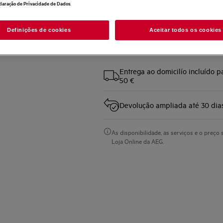
.
laração de Privacidade de Dados
Definições de cookies
Aceitar todos os cookies
Compre diretamente à AEG 
Entrega ao domicilío incluído 
50 €
Devolução ampliada até 30 dia
As disponibilidade, as serviços e o preço 
Loja Online da AEG.