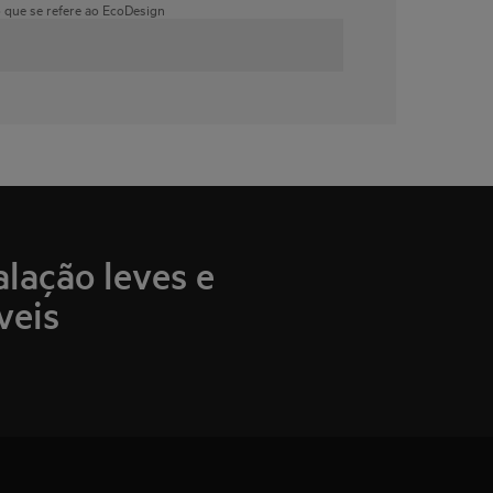
o que se refere ao EcoDesign
alação leves e
veis