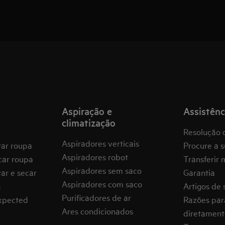
Aspiração e
Assistênc
climatização
Resolução 
Aspiradores verticais
var roupa
Procure a s
Aspiradores robot
car roupa
Transferir 
Aspiradores sem saco
ar e secar
Garantia
Aspiradores com saco
G
Artigos de 
Purificadores de ar
expected
Razões par
Ares condicionados
diretament