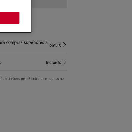
e obtenha*
para compras superiores a
6,90 €
s
Incluído
são definidos pela Electrolux e apenas na