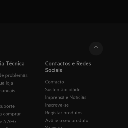
ia Técnica
Contactos e Redes
Sociais
de problemas
Contacto
ua loja
Sustentabilidade
manuais
Imprensa e Notícias
Inscreva-se
suporte
Registar produtos
a comprar
Avalie o seu produto
e à AEG
Youtube