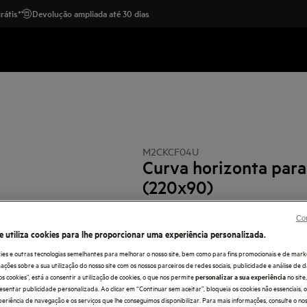
rátis*
Devolução ampliada até 30 dias
M2CKCF04U
Curva horizonta para
(220x90)
0 (0)
Benefícios
Con
e utiliza cookies para lhe proporcionar uma experiência personalizada.
Kits de Instalação para Exaustores & Extra
Fácil de usar, diversos tamanhos para exau
ies e outras tecnologias semelhantes para melhorar o nosso site, bem como para fins promocionais e de mark
ões sobre a sua utilização do nosso site com os nossos parceiros de redes sociais, publicidade e análise de d
os cookies”, está a consentir a utilização de cookies, o que nos permite
no sit
personalizar a sua experiência
esentar publicidade personalizada. Ao clicar em “Continuar sem aceitar”, bloqueia os cookies não essenciais,
periência de navegação e os serviços que lhe conseguimos disponibilizar. Para mais informações, consulte o no