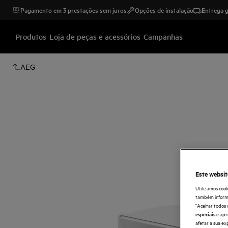
Pagamento em 3 prestações sem juros
Opções de instalação
Entrega g
Produtos
Loja de peças e acessórios
Campanhas
AEG
Este websit
Utilizamos cook
também informaç
"Aceitar todos 
e apr
especiais
afetar a sua ex