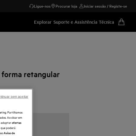
Ligue-nos
Procurar loja
Iniciar sessão / Registe-se
Explorar
Suporte e Assistência Técnica
 forma retangular
tinuar sem aceitar
tores
stores e extratores
eting. Partilhamos
ados. Ao clicar em
e, adaptar
ofertas
 o que poderá
sso
Aviso de