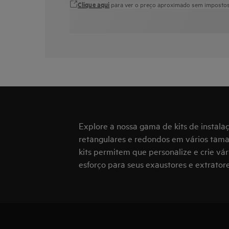
Clique aqui
para ver o preço aproximado sem impostos 
Explore a nossa gama de kits de instal
retangulares e redondos em vários taman
kits permitem que personalize e crie vá
esforço para seus exaustores e extratore