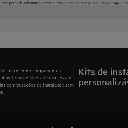
para peças de substituição, entre outros, de acordo com os requisitos europeus n
Kits de inst
ação, oferecendo componentes
hos. Leves e fáceis de usar, esses
personalizá
rias configurações de instalação sem
s.