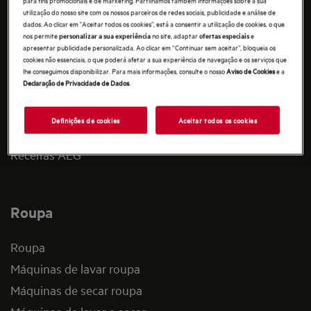
Máquinas de lavar loiça
utilização do nosso site com os nossos parceiros de redes sociais, publicidade e análise de
Frio
dados. Ao clicar em "Aceitar todos os cookies”, está a consentir a utilização de cookies, o que
nos permite
no site, adaptar
e
personalizar a sua experiência
ofertas especiais
Combinados
apresentar publicidade personalizada. Ao clicar em “Continuar sem aceitar”, bloqueia os
cookies não essenciais, o que poderá afetar a sua experiência de navegação e os serviços que
Frigoríficos
lhe conseguimos disponibilizar. Para mais informações, consulte o nosso
Aviso de Cookies
e a
Declaração de Privacidade de Dados
.
Congeladores
Exaustores
Definições de cookies
Aceitar todos os cookies
Acesórios para cozinhar
Receitas AEG
Roupa
Roupa
Máquinas de lavar roupa
Máquinas de secar roupa