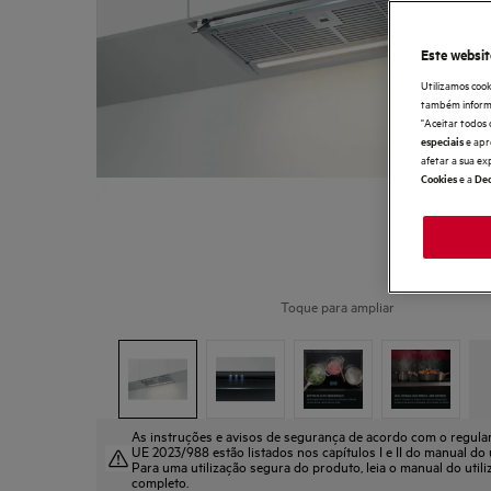
Este websit
Utilizamos cook
também informaç
"Aceitar todos 
e apr
especiais
afetar a sua ex
e a
Cookies
Dec
Toque para ampliar
As instruções e avisos de segurança de acordo com o regul
UE 2023/988 estão listados nos capítulos I e II do manual do u
Para uma utilização segura do produto, leia o manual do util
completo.