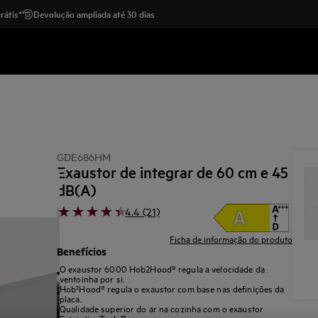
rátis*
Devolução ampliada até 30 dias
GDE686HM
Exaustor de integrar de 60 cm e 45
dB(A)
4.4 (21)
Ficha de informação do produto
Benefícios
O exaustor 6000 Hob2Hood® regula a velocidade da
ventoinha por si.
Hob²Hood® regula o exaustor com base nas definições da
placa.
Qualidade superior do ar na cozinha com o exaustor