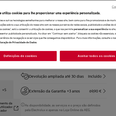
ExtractionTech Pro.
Con
e utiliza cookies para lhe proporcionar uma experiência personalizada.
Compre diretamente à AEG e obtenha*
ies e outras tecnologias semelhantes para melhorar o nosso site, bem como para fins promocionais e de mark
ões sobre a sua utilização do nosso site com os nossos parceiros de redes sociais, publicidade e análise de d
Entrega ao domicílio
Incluído
os cookies”, está a consentir a utilização de cookies, o que nos permite
no sit
personalizar a sua experiência
esentar publicidade personalizada. Ao clicar em “Continuar sem aceitar”, bloqueia os cookies não essenciais,
periência de navegação e os serviços que lhe conseguimos disponibilizar. Para mais informações, consulte o no
Não incluída a desinstalação de
.
laração de Privacidade de Dados
placas a gás, fornos a gás e
Incluído
fogões a gás
Definições de cookies
Aceitar todos os cookies
Recolha e reciclagem do aparelho
Incluído
antigo
Devolução ampliada até 30 dias
Incluído
+
5
Extensão da Garantia +3 anos
69,90 €
amento da
As disponibilidade, as serviços e o preço são definidos
tilizador.
pela Electrolux e apenas na Loja Online da AEG.
izador