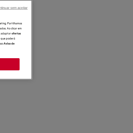
tinuar sem aceitar
eting. Partilhamos
ados. Ao clicar em
e, adaptar
ofertas
 o que poderá
sso
Aviso de