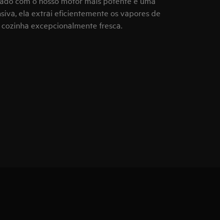
pado com o nosso motor mais potente e uma
siva, ela extrai eficientemente os vapores de
 cozinha excepcionalmente fresca.