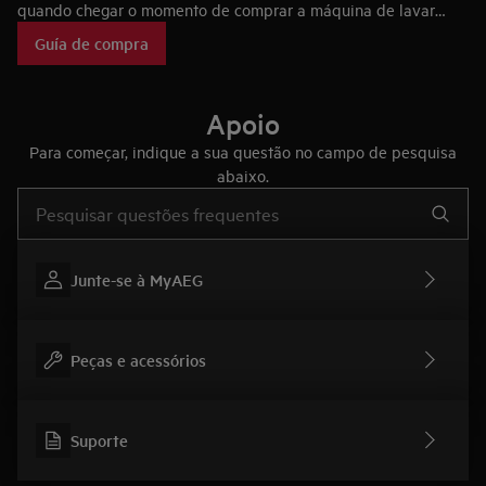
quando chegar o momento de comprar a máquina de lavar
roupa ideal para si, bem como as tecnologias que fazem das
Guía de compra
máquinas de lavar roupa AEG únicas no mercado.
Apoio
Para começar, indique a sua questão no campo de pesquisa
abaixo.
Type to search for support articles
Junte-se à MyAEG
Peças e acessórios
Suporte