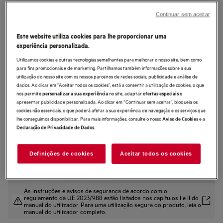
LTA6K7230B
Continuar sem aceitar
Máquina de lavar roupa carga
superior de 7.0 kg
Este website utiliza cookies para lhe proporcionar uma
experiência personalizada.
Utilizamos cookies e outras tecnologias semelhantes para melhorar o nosso site, bem como
para fins promocionais e de marketing. Partilhamos também informações sobre a sua
utilização do nosso site com os nossos parceiros de redes sociais, publicidade e análise de
dados. Ao clicar em "Aceitar todos os cookies”, está a consentir a utilização de cookies, o que
0 (0)
nos permite
no site, adaptar
e
personalizar a sua experiência
ofertas especiais
apresentar publicidade personalizada. Ao clicar em “Continuar sem aceitar”, bloqueia os
Ficha de informação do produto
cookies não essenciais, o que poderá afetar a sua experiência de navegação e os serviços que
Benefícios
lhe conseguimos disponibilizar. Para mais informações, consulte o nosso
e a
Aviso de Cookies
.
Declaração de Privacidade de Dados
Tecnologia ProSense™ adapta cada ciclo à carga
Com a tecnologia ProSense®, cada ciclo é ajustado à carga
Personalize a duração dos ciclos de lavagem com o botão TimeSave.
Definições de cookies
Aceitar todos os cookies
As instruções e avisos de segurança de acordo com o
regulamento da UE 2023/988 estão listados nos capítulos I e II do
manual do utilizador. Para uma utilização segura do produto, leia o
manual do utilizador completo.