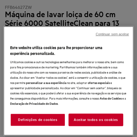
FFB64627ZW
Máquina de lavar loiça de 60 cm
Série 6000 SatelliteClean para 13
talheres
Continuar sem aceitar
Este website utiliza cookies para lhe proporcionar uma
experiência personalizada.
Utilizamos cookies e outras tecnologias semelhantes para melhorar o nosso site, bem como
4.4 (221)
para fins promocionais e de marketing. Partilhamos também informações sobre a sua
utilização do nosso site com os nossos parceiros de redes sociais, publicidade e análise de
Ficha de informação do produto
dados. Ao clicar em "Aceitar todos os cookies”, está a consentir a utilização de cookies, o que
Benefícios
nos permite
no site, adaptar
e
personalizar a sua experiência
ofertas especiais
apresentar publicidade personalizada. Ao clicar em “Continuar sem aceitar”, bloqueia os
Com cobertura até 3 vezes superior, o SatelliteClean® deixa a loiça
impecável
cookies não essenciais, o que poderá afetar a sua experiência de navegação e os serviços que
Com cobertura até 3 vezes superior, alcança cada canto para uma limpeza
lhe conseguimos disponibilizar. Para mais informações, consulte o nosso
e a
Aviso de Cookies
potente e eficaz
.
Declaração de Privacidade de Dados
Estabilizam e protegem os seus copos de forma eficiente, impedindo-os de
cair
Definições de cookies
Aceitar todos os cookies