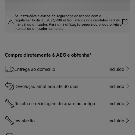
As instruções e avisos de segurança de acordo com o
regulamento da UE 2023/988 estão listados nos capítulos I e II do
manual do utilizador. Para uma utilização segura do produto, leia o
manual do utilizador completo.
Compre diretamente à AEG e obtenha*
Entrega ao domicílio
Incluído
Devolução ampliada até 30 dias
Incluído
Recolha e reciclagem do aparelho antigo
Incluído
Instalação
Incluído