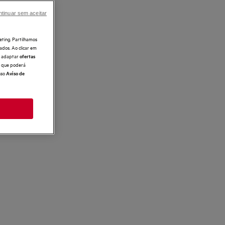
tinuar sem aceitar
eting. Partilhamos
ados. Ao clicar em
e, adaptar
ofertas
 o que poderá
sso
Aviso de