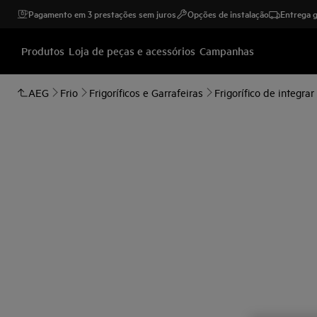
Pagamento em 3 prestações sem juros
Opções de instalação
Entrega g
Produtos
Loja de peças e acessórios
Campanhas
AEG
Frio
Frigoríficos e Garrafeiras
Frigorífico de integrar