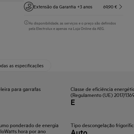
Extensão da Garantia +3 anos
69,90 €
As disponibilidade, as serviços e o preço são definidos
pela Electrolux e apenas na Loja Online da AEG.
das as especificações
leira para garrafas
Classe de eficiência energéti
(Regulamento (UE) 2017/136
E
umo ponderado de energia
Tipo descongelação frigorífi
Auto
iloWatts hora por ano