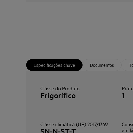
Especificações chave
Documentos
To
Classe do Produto
Prate
Frigorífico
1
Classe climática (UE) 2017/1369
Cons
SN-N-ST-T
em k