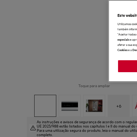
Este websit
Utilizamos cook
também informaç
"Aceitar todos 
e apr
especiais
afetar a sua ex
e a
Cookies
Dec
Toque para ampliar
+
6
As instruções e avisos de segurança de acordo com o regul
UE 2023/988 estão listados nos capítulos I e II do manual do u
Para uma utilização segura do produto, leia o manual do util
completo.