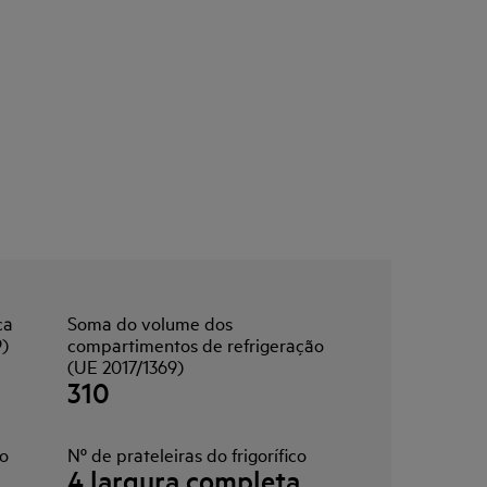
ca
Soma do volume dos
9)
compartimentos de refrigeração
(UE 2017/1369)
310
co
Nº de prateleiras do frigorífico
4 largura completa