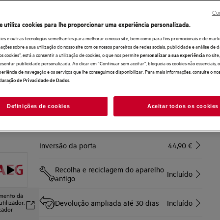
O frigorífico 6000 DynamicAir mantém a temperatura
precisa e estável
Con
O sistema DinamicAir garante que a temperatura estável e
e utiliza cookies para lhe proporcionar uma experiência personalizada.
constante em cada prateleira
Revestimento interior do frigorífico feito com 70% de
ies e outras tecnologias semelhantes para melhorar o nosso site, bem como para fins promocionais e de mark
plástico reciclado.
ões sobre a sua utilização do nosso site com os nossos parceiros de redes sociais, publicidade e análise de d
os cookies”, está a consentir a utilização de cookies, o que nos permite
no sit
personalizar a sua experiência
esentar publicidade personalizada. Ao clicar em “Continuar sem aceitar”, bloqueia os cookies não essenciais,
Compre diretamente à AEG e obtenha*
periência de navegação e os serviços que lhe conseguimos disponibilizar. Para mais informações, consulte o no
.
laração de Privacidade de Dados
Entrega ao domicílio
Incluído
Definições de cookies
Aceitar todos os cookies
Serviço de instalação
176,90 €
Inversão da porta
44,90 €
Recolha e reciclagem do aparelho
Incluído
antigo
amento da
tilizador.
Devolução ampliada até 30 dias
Incluído
izador