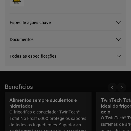
Especificações chave
Documentos
Todas as especificações
Benefícios
Alimentos sempre suculentos e
TwinTech Tot
hidratados
ideal do frigo
gelo
O frigorífico e congelador TwinTech®
O TwinTech® To
Total No Frost 6000 protege os sabores
sistemas de ar
de todos os ingredientes. Superior ao
avançados para 
padrão total sem criar gelo, a tecnologia