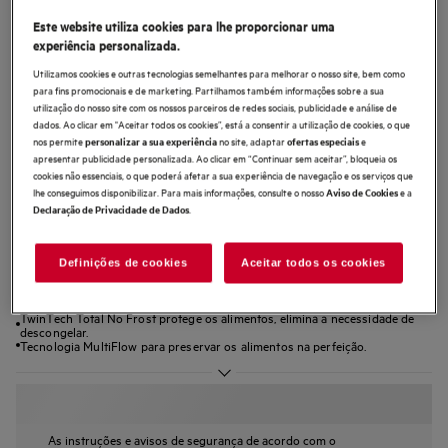
RCB632E9MU
Este website utiliza cookies para lhe proporcionar uma
Combinado de livre instalação Série
experiência personalizada.
6000 TwinTech® Total No Frost de
Utilizamos cookies e outras tecnologias semelhantes para melhorar o nosso site, bem como
para fins promocionais e de marketing. Partilhamos também informações sobre a sua
186 cm
utilização do nosso site com os nossos parceiros de redes sociais, publicidade e análise de
dados. Ao clicar em "Aceitar todos os cookies”, está a consentir a utilização de cookies, o que
nos permite
no site, adaptar
e
personalizar a sua experiência
ofertas especiais
apresentar publicidade personalizada. Ao clicar em “Continuar sem aceitar”, bloqueia os
cookies não essenciais, o que poderá afetar a sua experiência de navegação e os serviços que
lhe conseguimos disponibilizar. Para mais informações, consulte o nosso
e a
Aviso de Cookies
5 (1)
.
Declaração de Privacidade de Dados
Ficha de informação do produto
Benefícios
Definições de cookies
Aceitar todos os cookies
O Combinado 6000 TwinTech® Total No Frost mantém os alimentos
hidratados.
TwinTech Total No Frost protege os alimentos, elimina a necessidade de
descongelar.
Tecnologia MultiFlow para preservar os alimentos na perfeição.
As instruções e avisos de segurança de acordo com o