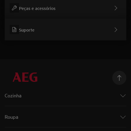
Peças e acessórios
Suporte
Cozinha
Cozinhar
Fornos
Roupa
Fornos a vapor
Placas
Roupa