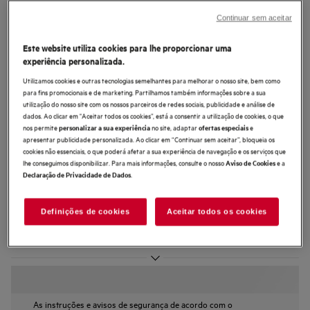
ORC6N361EW
Continuar sem aceitar
Combinado de livre instalação Série
6000 TwinTech® Total No Frost de
Este website utiliza cookies para lhe proporcionar uma
experiência personalizada.
201 cm
Utilizamos cookies e outras tecnologias semelhantes para melhorar o nosso site, bem como
para fins promocionais e de marketing. Partilhamos também informações sobre a sua
utilização do nosso site com os nossos parceiros de redes sociais, publicidade e análise de
dados. Ao clicar em "Aceitar todos os cookies”, está a consentir a utilização de cookies, o que
nos permite
no site, adaptar
e
personalizar a sua experiência
ofertas especiais
apresentar publicidade personalizada. Ao clicar em “Continuar sem aceitar”, bloqueia os
3.5 (4)
cookies não essenciais, o que poderá afetar a sua experiência de navegação e os serviços que
lhe conseguimos disponibilizar. Para mais informações, consulte o nosso
e a
Aviso de Cookies
Ficha de informação do produto
.
Declaração de Privacidade de Dados
Benefícios
O combinado AEG 6000 TwinTech® Total No Frost mantém os alimentos
hidratados
Definições de cookies
Aceitar todos os cookies
Tecnologia MultiFlow para preservar os alimentos na perfeição.
Gaveta com uma temperatura mais baixa que o restante compartimento do
frigorífico
As instruções e avisos de segurança de acordo com o