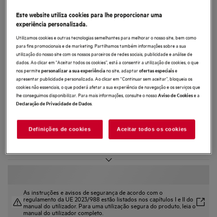
NSC7P751DS
Este website utiliza cookies para lhe proporcionar uma
Combinado de encastre 7000
experiência personalizada.
NoFrost CoolAssist® de 188,4 cm
Utilizamos cookies e outras tecnologias semelhantes para melhorar o nosso site, bem como
para fins promocionais e de marketing. Partilhamos também informações sobre a sua
utilização do nosso site com os nossos parceiros de redes sociais, publicidade e análise de
dados. Ao clicar em "Aceitar todos os cookies”, está a consentir a utilização de cookies, o que
nos permite
no site, adaptar
e
personalizar a sua experiência
ofertas especiais
apresentar publicidade personalizada. Ao clicar em “Continuar sem aceitar”, bloqueia os
4.3 (43)
cookies não essenciais, o que poderá afetar a sua experiência de navegação e os serviços que
lhe conseguimos disponibilizar. Para mais informações, consulte o nosso
e a
Aviso de Cookies
.
Declaração de Privacidade de Dados
Ficha de informação do produto
Benefícios
O combinado 7000 GreenZone+ preserva até 95% das vitaminas*
Definições de cookies
Aceitar todos os cookies
Mantém automaticamente a humidade ideal. Mantém os produtos frescos.
Os novos frigoríficos com 70% do revestimento interior com plástico
reciclado.
As instruções e avisos de segurança de acordo com o
regulamento da UE 2023/988 estão listados nos capítulos I e II do
manual do utilizador. Para uma utilização segura do produto, leia o
manual do utilizador completo.