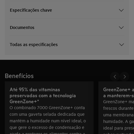
Especificações chave
Documentos
Todas as especificações
Benefícios
Até 95% das vitaminas
GreenZone+ a
preservadas com a tecnologia
a manterem-se
GreenZone+*
GreenZone+ ma
O combinado 7000 GreenZone+ conta
frescos durante
com uma gaveta selada dedicada que
uma membrana 
mantém a humidade num nível ideal, o
humidade. A ga
que gere o excesso de condensação e
ideal para pres
ajuda a proteger os alimentos contra a