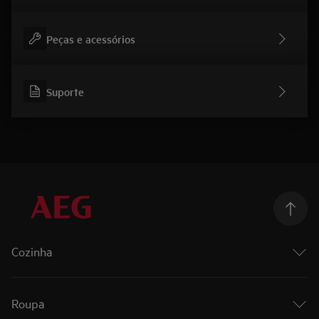
Peças e acessórios
Suporte
Cozinha
Cozinhar
Fornos
Roupa
Fornos a vapor