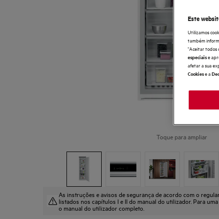
Este websit
Utilizamos cook
também informaç
"Aceitar todos 
e apr
especiais
afetar a sua ex
e a
Cookies
Dec
Toque para ampliar
As instruções e avisos de segurança de acordo com o regul
listados nos capítulos I e II do manual do utilizador. Para uma
o manual do utilizador completo.