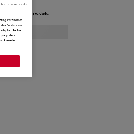
ongelador
tinuar sem aceitar
com 70% de plástico reciclado.
eting. Partilhamos
ados. Ao clicar em
e, adaptar
ofertas
 o que poderá
sso
Aviso de