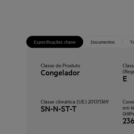
Especificações chave
Documentos
To
Classe do Produto
Class
Congelador
(Reg
E
Classe climática (UE) 2017/1369
Cons
SN-N-ST-T
em k
(kWh
23