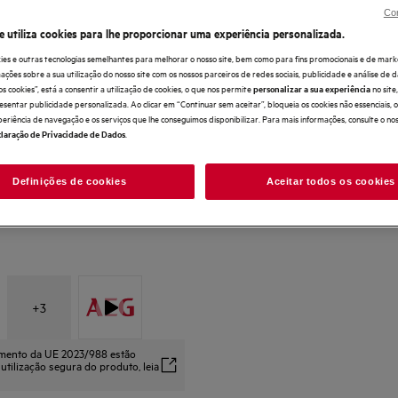
No Frost, impede a formação de gelo no c
Con
NoFrost, evita a formação de gelo
e utiliza cookies para lhe proporcionar uma experiência personalizada.
Revestimento interior do congelador feito 
ies e outras tecnologias semelhantes para melhorar o nosso site, bem como para fins promocionais e de mark
ões sobre a sua utilização do nosso site com os nossos parceiros de redes sociais, publicidade e análise de d
os cookies”, está a consentir a utilização de cookies, o que nos permite
no sit
personalizar a sua experiência
esentar publicidade personalizada. Ao clicar em “Continuar sem aceitar”, bloqueia os cookies não essenciais,
periência de navegação e os serviços que lhe conseguimos disponibilizar. Para mais informações, consulte o no
.
laração de Privacidade de Dados
Definições de cookies
Aceitar todos os cookies
+
3
amento da UE 2023/988 estão
 utilização segura do produto, leia