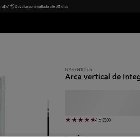
rátis*
Devolução ampliada até 30 dias
NAB7N181ES
Arca vertical de Int
4.6 (30)
Benefícios