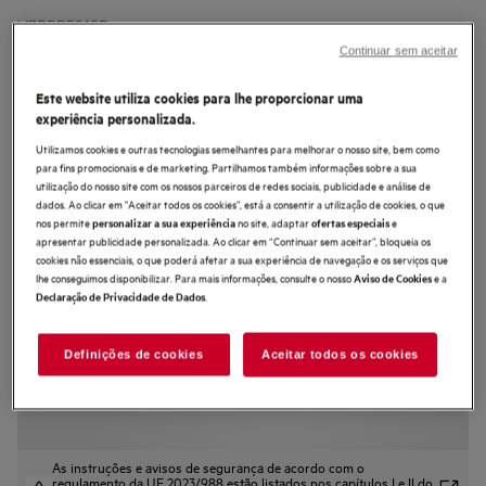
V7PBR521SB
Forno a vapor Série 6000
Continuar sem aceitar
SenseCook com SteamCrisp com
Este website utiliza cookies para lhe proporcionar uma
Display LED Explore
experiência personalizada.
4.7 (543)
Utilizamos cookies e outras tecnologias semelhantes para melhorar o nosso site, bem como
para fins promocionais e de marketing. Partilhamos também informações sobre a sua
Ficha de informação do produto
utilização do nosso site com os nossos parceiros de redes sociais, publicidade e análise de
Benefícios
dados. Ao clicar em "Aceitar todos os cookies”, está a consentir a utilização de cookies, o que
nos permite
no site, adaptar
e
personalizar a sua experiência
ofertas especiais
Forno 6000 SenseCook® com SteamCrisp®: resultados precisos e
apresentar publicidade personalizada. Ao clicar em “Continuar sem aceitar”, bloqueia os
crocantes.
SteamCrisp® faz circular o ar do forno para que obtenha pratos crocantes
cookies não essenciais, o que poderá afetar a sua experiência de navegação e os serviços que
por fora e suculentos por dentro.
lhe conseguimos disponibilizar. Para mais informações, consulte o nosso
e a
Aviso de Cookies
Saiba sempre a temperatura exata, com a Sonda Térmica.
.
Declaração de Privacidade de Dados
Definições de cookies
Aceitar todos os cookies
As instruções e avisos de segurança de acordo com o
regulamento da UE 2023/988 estão listados nos capítulos I e II do