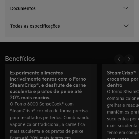
Documentos
Todas as especificações
Benefícios
Experimente alimentos
SteamCrisp® 
incrivelmente tenros com o Forno
crocantes por
SteamCrisp®, e desfrute de carne
dentro
suculenta e pratos de peixe até
O forno SteamC
20% mais macios.
combina calor e
O Forno 6000 SenseCook® com
grelhar e reaqu
SteamCrisp® cozinha de forma precisa
mantém os prato
para resultados perfeitos. Combinando
suculentos por 
vapor e calor tradicional, a carne fica
mais suculenta
mais suculenta e os pratos de peixe
tenro em compa
ficam até 20% mais tenros em
sem vapor.