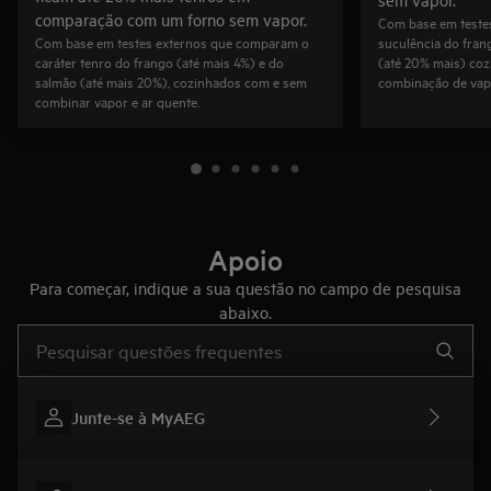
comparação com um forno sem vapor.
Com base em teste
Com base em testes externos que comparam o
suculência do fran
caráter tenro do frango (até mais 4%) e do
(até 20% mais) co
salmão (até mais 20%), cozinhados com e sem
combinação de vapo
combinar vapor e ar quente.
Apoio
Para começar, indique a sua questão no campo de pesquisa
abaixo.
Type to search for support articles
Junte-se à MyAEG