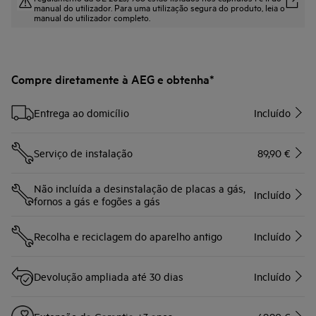
manual do utilizador. Para uma utilização segura do produto, leia o
manual do utilizador completo.
Compre diretamente à AEG e obtenha*
Entrega ao domicílio
Incluído
Serviço de instalação
89,90 €
Não incluída a desinstalação de placas a gás,
Incluído
fornos a gás e fogões a gás
Recolha e reciclagem do aparelho antigo
Incluído
Devolução ampliada até 30 dias
Incluído