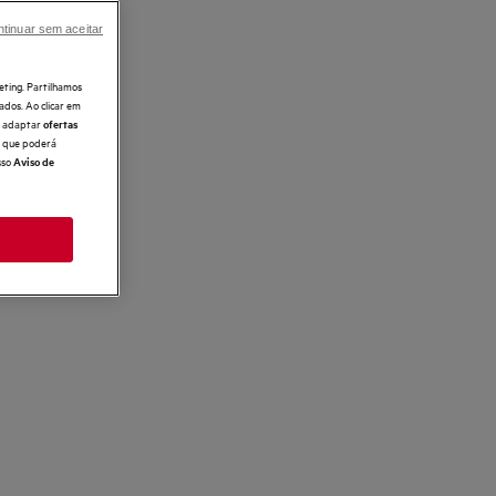
tinuar sem aceitar
eting. Partilhamos
ados. Ao clicar em
e, adaptar
ofertas
 o que poderá
sso
Aviso de