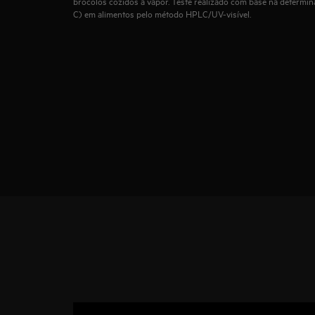
brócolos cozidos a vapor. Teste realizado com base na determin
C) em alimentos pelo método HPLC/UV-visível.