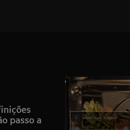
finições
ão passo a