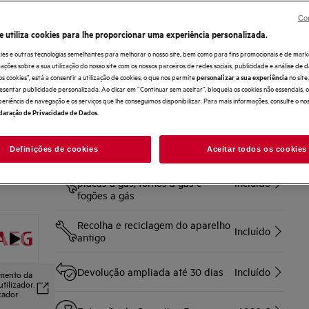
O SteamPro permite-lhe assar, grelhar, cozinhar a vapor e
sous-vide para mais sabor e nutrição.
O CookSmart Touch+ oferece orientações de cozedura
Con
fáceis para obter melhores resultados.
e utiliza cookies para lhe proporcionar uma experiência personalizada.
ies e outras tecnologias semelhantes para melhorar o nosso site, bem como para fins promocionais e de mark
Compre diretamente à AEG e obtenha*
ões sobre a sua utilização do nosso site com os nossos parceiros de redes sociais, publicidade e análise de d
os cookies”, está a consentir a utilização de cookies, o que nos permite
no sit
personalizar a sua experiência
esentar publicidade personalizada. Ao clicar em “Continuar sem aceitar”, bloqueia os cookies não essenciais,
Entrega ao domicílio
Incluído
periência de navegação e os serviços que lhe conseguimos disponibilizar. Para mais informações, consulte o no
.
laração de Privacidade de Dados
Serviço de instalação
89,90 €
Definições de cookies
Aceitar todos os cookies
Não incluída a desinstalação de
placas a gás, fornos a gás e
Incluído
fogões a gás
Recolha e reciclagem do aparelho
Incluído
antigo
Devolução ampliada até 30 dias
Incluído
amento da
tilizador.
izador