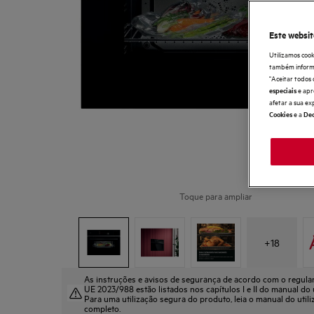
Este websit
Utilizamos cook
também informaç
"Aceitar todos 
e apr
especiais
afetar a sua ex
e a
Cookies
Dec
Toque para ampliar
+
18
As instruções e avisos de segurança de acordo com o regul
UE 2023/988 estão listados nos capítulos I e II do manual do u
Para uma utilização segura do produto, leia o manual do util
completo.