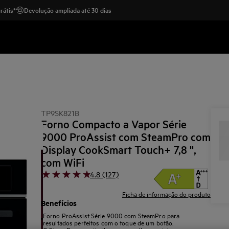
rátis*
Devolução ampliada até 30 dias
TP9SK821B
Forno Compacto a Vapor Série
9000 ProAssist com SteamPro com
Display CookSmart Touch+ 7,8 '',
com WiFi
4.8 (127)
Ficha de informação do produto
Benefícios
Forno ProAssist Série 9000 com SteamPro para
resultados perfeitos com o toque de um botão.