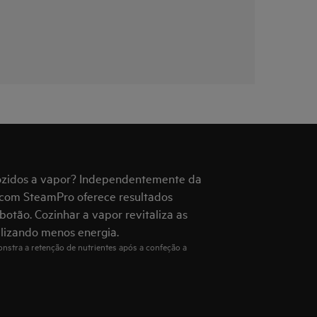
cozidos a vapor? Independentemente da
0 com SteamPro oferece resultados
otão. Cozinhar a vapor revitaliza as
ilizando menos energia.
nstra a retenção de nutrientes após a confeção a