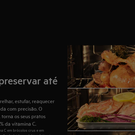
preservar até
elhar, estufar, reaquecer
ada com precisão. O
 torna os seus pratos
0% da vitamina C.
na C em brócolos crus e em