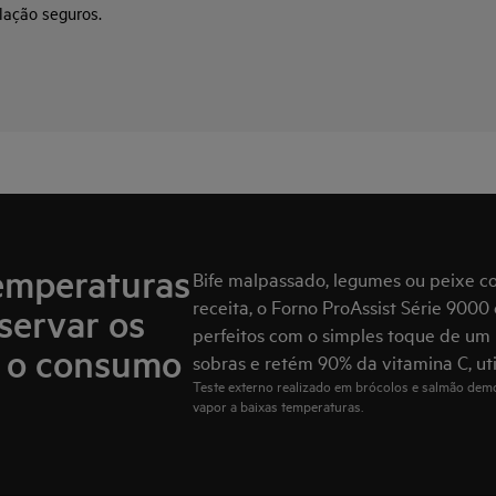
lação seguros.
temperaturas
Bife malpassado, legumes ou peixe 
receita, o Forno ProAssist Série 900
servar os
perfeitos com o simples toque de um b
r o consumo
sobras e retém 90% da vitamina C, ut
Teste externo realizado em brócolos e salmão demo
vapor a baixas temperaturas.