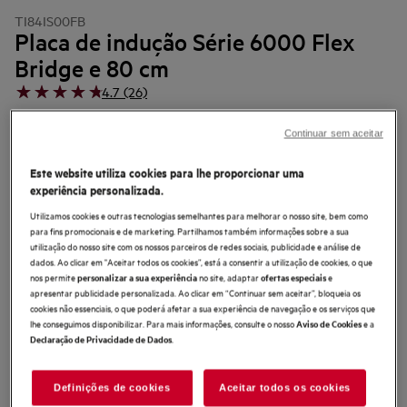
TI84IS00FB
Placa de indução Série 6000 Flex
Bridge e 80 cm
4.7 (26)
Ficha de informação do produto
Continuar sem aceitar
Benefícios
Combine até quatro segmentos de aquecimento com a placa 6000
Este website utiliza cookies para lhe proporcionar uma
FlexiBridge®.
experiência personalizada.
Combine até quatro segmentos de aquecimento.
PowerSlide para passar rapidamente da fervura ao calor suave.
Utilizamos cookies e outras tecnologias semelhantes para melhorar o nosso site, bem como
para fins promocionais e de marketing. Partilhamos também informações sobre a sua
utilização do nosso site com os nossos parceiros de redes sociais, publicidade e análise de
dados. Ao clicar em "Aceitar todos os cookies”, está a consentir a utilização de cookies, o que
nos permite
no site, adaptar
e
personalizar a sua experiência
ofertas especiais
apresentar publicidade personalizada. Ao clicar em “Continuar sem aceitar”, bloqueia os
cookies não essenciais, o que poderá afetar a sua experiência de navegação e os serviços que
lhe conseguimos disponibilizar. Para mais informações, consulte o nosso
e a
Aviso de Cookies
.
Declaração de Privacidade de Dados
As instruções e avisos de segurança de acordo com o
regulamento da UE 2023/988 estão listados nos capítulos I e II do
manual do utilizador. Para uma utilização segura do produto, leia o
manual do utilizador completo.
Definições de cookies
Aceitar todos os cookies