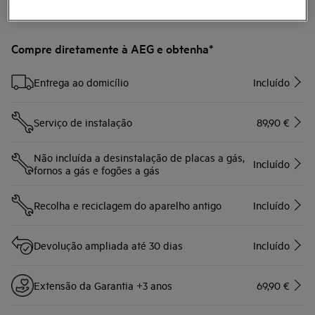
Compre diretamente à AEG e obtenha*
Entrega ao domicílio
Incluído
Serviço de instalação
89,90 €
Não incluída a desinstalação de placas a gás,
Incluído
fornos a gás e fogões a gás
Recolha e reciclagem do aparelho antigo
Incluído
Devolução ampliada até 30 dias
Incluído
Extensão da Garantia +3 anos
69,90 €