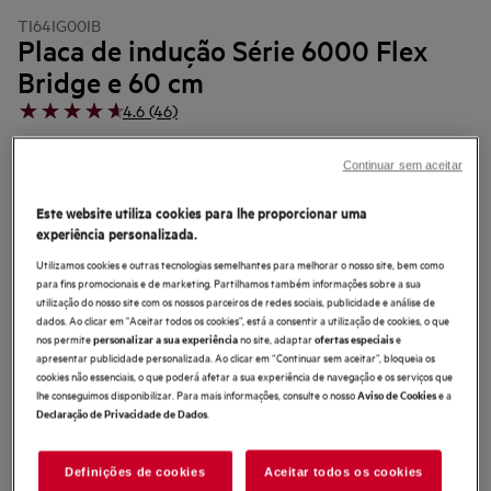
TI64IG00IB
Placa de indução Série 6000 Flex
Bridge e 60 cm
4.6 (46)
Ficha de informação do produto
Continuar sem aceitar
Benefícios
Combine até quatro segmentos de aquecimento com a placa 6000
Este website utiliza cookies para lhe proporcionar uma
FlexiBridge®.
Combine até quatro segmentos de aquecimento.
experiência personalizada.
PowerSlide para passar rapidamente da fervura ao calor suave.
Utilizamos cookies e outras tecnologias semelhantes para melhorar o nosso site, bem como
para fins promocionais e de marketing. Partilhamos também informações sobre a sua
utilização do nosso site com os nossos parceiros de redes sociais, publicidade e análise de
dados. Ao clicar em "Aceitar todos os cookies”, está a consentir a utilização de cookies, o que
nos permite
no site, adaptar
e
personalizar a sua experiência
ofertas especiais
apresentar publicidade personalizada. Ao clicar em “Continuar sem aceitar”, bloqueia os
cookies não essenciais, o que poderá afetar a sua experiência de navegação e os serviços que
lhe conseguimos disponibilizar. Para mais informações, consulte o nosso
e a
Aviso de Cookies
.
Declaração de Privacidade de Dados
As instruções e avisos de segurança de acordo com o
regulamento da UE 2023/988 estão listados nos capítulos I e II do
manual do utilizador. Para uma utilização segura do produto, leia o
manual do utilizador completo.
Definições de cookies
Aceitar todos os cookies