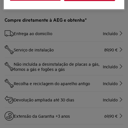
Compre diretamente à AEG e obtenha*
Entrega ao domicílio
Incluído
Serviço de instalação
89,90 €
Não incluída a desinstalação de placas a gás,
Incluído
fornos a gás e fogões a gás
Recolha e reciclagem do aparelho antigo
Incluído
Devolução ampliada até 30 dias
Incluído
Extensão da Garantia +3 anos
69,90 €