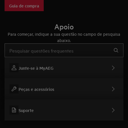
tecnologias que fazem das placas AEG únicas no mercado.
Guia de compra
Apoio
Para começar, indique a sua questão no campo de pesquisa
abaixo.
Type to search for support articles
Junte-se à MyAEG
Peças e acessórios
Suporte