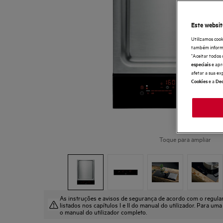
Este websit
Utilizamos cook
também informaç
"Aceitar todos 
e apr
especiais
afetar a sua ex
e a
Cookies
Dec
Toque para ampliar
As instruções e avisos de segurança de acordo com o regul
listados nos capítulos I e II do manual do utilizador. Para uma
o manual do utilizador completo.