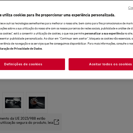
Con
e utiliza cookies para lhe proporcionar uma experiência personalizada.
ies e outras tecnologias semelhantes para melhorar o nosso site, bem como para fins promocionais e de mark
ões sobre a sua utilização do nosso site com os nossos parceiros de redes sociais, publicidade e análise de d
os cookies”, está a consentir a utilização de cookies, o que nos permite
no sit
personalizar a sua experiência
esentar publicidade personalizada. Ao clicar em “Continuar sem aceitar”, bloqueia os cookies não essenciais,
periência de navegação e os serviços que lhe conseguimos disponibilizar. Para mais informações, consulte o no
.
laração de Privacidade de Dados
Definições de cookies
Aceitar todos os cookies
amento da UE 2023/988 estão
 utilização segura do produto, leia