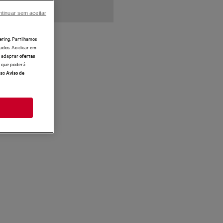
tinuar sem aceitar
eting. Partilhamos
ados. Ao clicar em
e, adaptar
ofertas
 o que poderá
sso
Aviso de