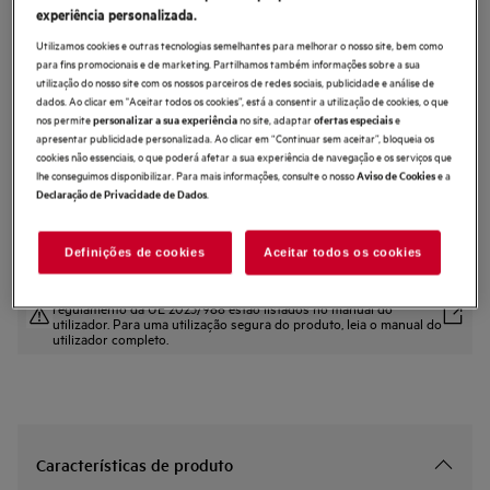
experiência personalizada.
AS52CB18SH
Aspirador vertical 5000 de 45 min
Utilizamos cookies e outras tecnologias semelhantes para melhorar o nosso site, bem como
para fins promocionais e de marketing. Partilhamos também informações sobre a sua
de autonomia
utilização do nosso site com os nossos parceiros de redes sociais, publicidade e análise de
dados. Ao clicar em "Aceitar todos os cookies”, está a consentir a utilização de cookies, o que
4.6 (49)
nos permite
no site, adaptar
e
personalizar a sua experiência
ofertas especiais
Benefícios
apresentar publicidade personalizada. Ao clicar em “Continuar sem aceitar”, bloqueia os
cookies não essenciais, o que poderá afetar a sua experiência de navegação e os serviços que
O Aspirador Vertical série 5000 proporciona resultados eficazes, sempre.
Com o Aspirador Vertical 5000
lhe conseguimos disponibilizar. Para mais informações, consulte o nosso
e a
Aviso de Cookies
A performance mantém-se à medida que o depósito do pó enche
.
Declaração de Privacidade de Dados
Definições de cookies
Aceitar todos os cookies
As instruções e avisos de segurança de acordo com o
regulamento da UE 2023/988 estão listados no manual do
utilizador. Para uma utilização segura do produto, leia o manual do
utilizador completo.
Características de produto