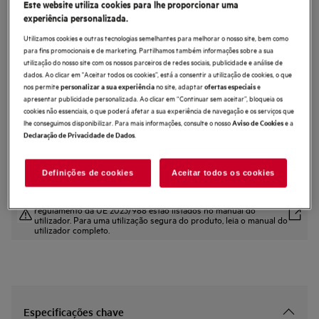
Este website utiliza cookies para lhe proporcionar uma
APU72771DG
experiência personalizada.
Série Pure 7000
Utilizamos cookies e outras tecnologias semelhantes para melhorar o nosso site, bem como
para fins promocionais e de marketing. Partilhamos também informações sobre a sua
utilização do nosso site com os nossos parceiros de redes sociais, publicidade e análise de
4.3 (7)
dados. Ao clicar em "Aceitar todos os cookies”, está a consentir a utilização de cookies, o que
Benefícios
nos permite
no site, adaptar
e
personalizar a sua experiência
ofertas especiais
apresentar publicidade personalizada. Ao clicar em “Continuar sem aceitar”, bloqueia os
Graças ao purificador de ar 2 em 1 com sistema inovador de fluxo de ar
cookies não essenciais, o que poderá afetar a sua experiência de navegação e os serviços que
Pure2Me
A cobertura ajustável e as persianas oscilantes direcionam o fluxo de ar
lhe conseguimos disponibilizar. Para mais informações, consulte o nosso
e a
Aviso de Cookies
Limpeza completa com ionizador adicional
.
Declaração de Privacidade de Dados
Definições de cookies
Aceitar todos os cookies
As instruções e avisos de segurança de acordo com o
regulamento da UE 2023/988 estão listados no manual do
utilizador. Para uma utilização segura do produto, leia o manual do
utilizador completo.
Especificações chave