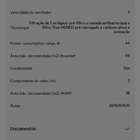
5
Velocidade do ventilador
Filtração de 5 estágios: pré-filtro e camada antibacteriana e
filtro True HEPA13 pré-carregado e carbono ativo e
Tecnologia
ionização
44
Power consumption range, W
69
Área máx. recomendada (m2) Boverket
Sim
Conetividade
2
Comprimento do cabo, (m)
28
Área máx. recomendada (m2) AHAM
20/0/0/0/0
Ruído
Documentos