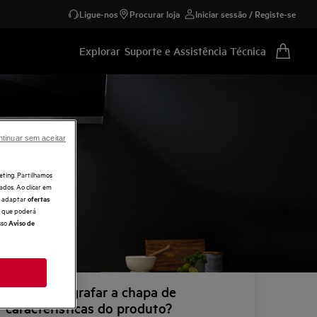
Ligue-nos
Procurar loja
Iniciar sessão / Registe-se
Explorar
Suporte e Assistência Técnica
tinuar sem aceitar
eting. Partilhamos
ados. Ao clicar em
e, adaptar
ofertas
 o que poderá
sso
Aviso de
Como fotografar a chapa de
características do produto?