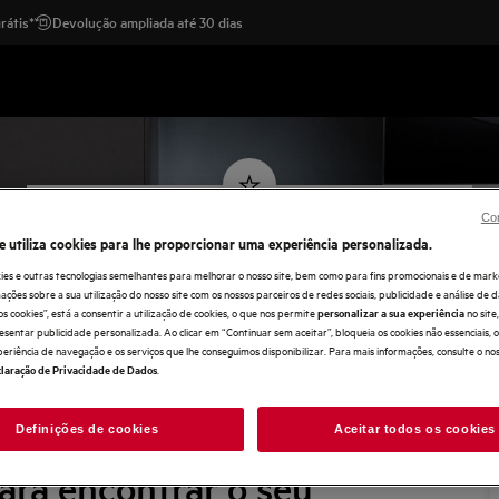
rátis*
Devolução ampliada até 30 dias
Con
Deixe uma opinião sobre o seu
e utiliza cookies para lhe proporcionar uma experiência personalizada.
produto
ies e outras tecnologias semelhantes para melhorar o nosso site, bem como para fins promocionais e de mark
ões sobre a sua utilização do nosso site com os nossos parceiros de redes sociais, publicidade e análise de d
Pesquise o produto no campo abaixo e comece a
os cookies”, está a consentir a utilização de cookies, o que nos permite
no sit
personalizar a sua experiência
escrever!
esentar publicidade personalizada. Ao clicar em “Continuar sem aceitar”, bloqueia os cookies não essenciais,
periência de navegação e os serviços que lhe conseguimos disponibilizar. Para mais informações, consulte o no
.
laração de Privacidade de Dados
Definições de cookies
Aceitar todos os cookies
chapa de
para encontrar o seu