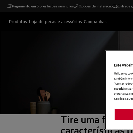
Pagamento em 3 prestações sem juros
Opções de instalação
Entrega g
Produtos
Loja de peças e acessórios
Campanhas
Este websit
Utilizamos cook
também informaç
"Aceitar todos 
e apr
especiais
afetar a sua ex
e a
Cookies
Dec
Tire uma foto à 
características 