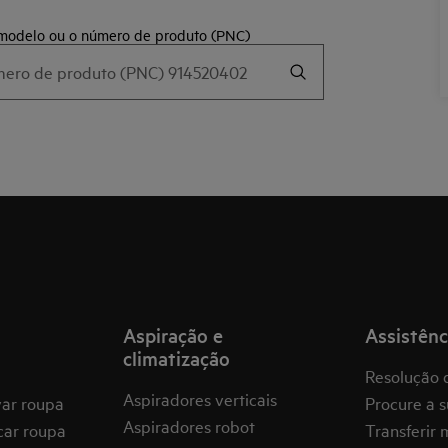
 modelo ou o número de produto (PNC)
Aspiração e
Assistênc
climatização
Resolução 
Aspiradores verticais
var roupa
Procure a s
Aspiradores robot
car roupa
Transferir 