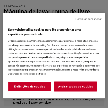
LFR8504Y6Q
Máquina de lavar roupa de livre
instalação de 11.0 kg
Continuar sem aceitar
Este website utiliza cookies para lhe proporcionar uma
experiência personalizada.
Utilizamos cookies e outras tecnologias semelhantes para melhorar o nosso site, bem como
4.8 (134)
para fins promocionais e de marketing. Partilhamos também informações sobre a sua
utilização do nosso site com os nossos parceiros de redes sociais, publicidade e análise de
Ficha de informação do produto
dados. Ao clicar em "Aceitar todos os cookies”, está a consentir a utilização de cookies, o que
Benefícios
nos permite
no site, adaptar
e
personalizar a sua experiência
ofertas especiais
apresentar publicidade personalizada. Ao clicar em “Continuar sem aceitar”, bloqueia os
Máquina de lavar AEG Série 8000 PowerCare
cookies não essenciais, o que poderá afetar a sua experiência de navegação e os serviços que
PowerClean 59 min — remoção completa de nódoas* em menos de 1 hora.
Com as máquinas de lavar AEG AutoDose
lhe conseguimos disponibilizar. Para mais informações, consulte o nosso
e a
Aviso de Cookies
.
Declaração de Privacidade de Dados
Definições de cookies
Aceitar todos os cookies
As instruções e avisos de segurança de acordo com o
regulamento da UE 2023/988 estão listados nos capítulos I e II do
manual do utilizador. Para uma utilização segura do produto, leia o
manual do utilizador completo.