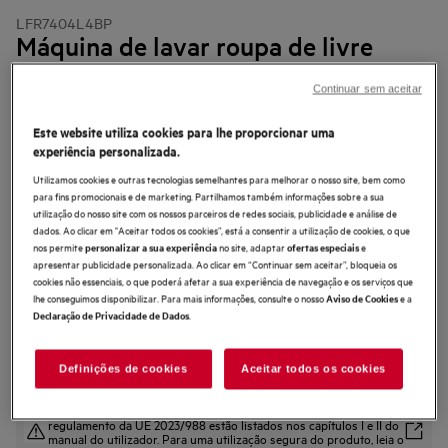
LFR7404L4BP
Máquina de lavar roupa de livre
instalação de 11.0 kg
Continuar sem aceitar
Este website utiliza cookies para lhe proporcionar uma
experiência personalizada.
4.7 (1920)
Utilizamos cookies e outras tecnologias semelhantes para melhorar o nosso site, bem como
para fins promocionais e de marketing. Partilhamos também informações sobre a sua
utilização do nosso site com os nossos parceiros de redes sociais, publicidade e análise de
Ficha de informação do produto
dados. Ao clicar em "Aceitar todos os cookies”, está a consentir a utilização de cookies, o que
Benefícios
nos permite
no site, adaptar
e
personalizar a sua experiência
ofertas especiais
A máquina de lavar Série 7000 ProSense® economiza água e cuida das
apresentar publicidade personalizada. Ao clicar em “Continuar sem aceitar”, bloqueia os
suas roupas.
cookies não essenciais, o que poderá afetar a sua experiência de navegação e os serviços que
O programa Steam Refresh neutraliza os odores** e reduz os vincos nas
lhe conseguimos disponibilizar. Para mais informações, consulte o nosso
e a
Aviso de Cookies
roupas
.
Ótima performance para cuidar da roupa no dia a dia.
Declaração de Privacidade de Dados
Definições de cookies
Aceitar todos os cookies
As instruções e avisos de segurança de acordo com o
regulamento da UE 2023/988 estão listados nos capítulos I e II do
manual do utilizador. Para uma utilização segura do produto, leia o