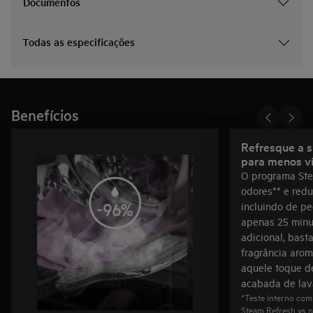
Documentos
Todas as especificações
Benefícios
Refresque a s
para menos v
O programa Ste
odores** e redu
incluindo de pe
apenas 25 minut
adicional, bast
fragrância arom
aquele toque d
acabada de lav
*Teste interno com
Steam Refresh vs n