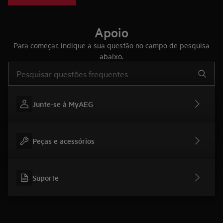
máquinas de lavar roupa AEG únicas no mercado.
Apoio
Para começar, indique a sua questão no campo de pesquisa
abaixo.
Type to search for support articles
Junte-se à MyAEG
Peças e acessórios
Suporte