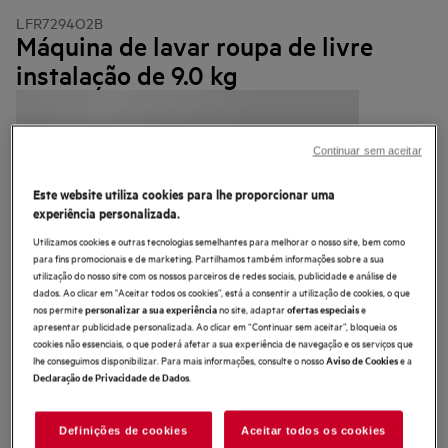
LFR7294O2B
Máquina de lavar roupa de livre
instalação de 9.0 kg
Continuar sem aceitar
4.8 (8)
Este website utiliza cookies para lhe proporcionar uma
experiência personalizada.
Ficha de informação do produto
Benefícios
Utilizamos cookies e outras tecnologias semelhantes para melhorar o nosso site, bem como
para fins promocionais e de marketing. Partilhamos também informações sobre a sua
A máquina de lavar Série 7000 ProSense® economiza água e cuida das
suas roupas.
utilização do nosso site com os nossos parceiros de redes sociais, publicidade e análise de
O programa Steam Refresh neutraliza os odores** e reduz os vincos nas
dados. Ao clicar em "Aceitar todos os cookies”, está a consentir a utilização de cookies, o que
roupas
nos permite
no site, adaptar
e
personalizar a sua experiência
ofertas especiais
Ótima performance para cuidar da roupa no dia a dia.
apresentar publicidade personalizada. Ao clicar em “Continuar sem aceitar”, bloqueia os
cookies não essenciais, o que poderá afetar a sua experiência de navegação e os serviços que
lhe conseguimos disponibilizar. Para mais informações, consulte o nosso
e a
Aviso de Cookies
.
Declaração de Privacidade de Dados
Definições de cookies
Aceitar todos os cookies