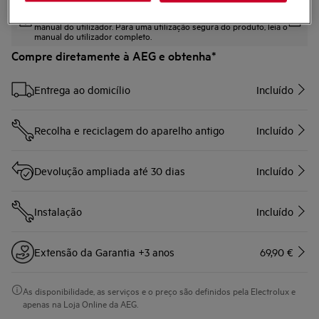
As instruções e avisos de segurança de acordo com o
regulamento da UE 2023/988 estão listados nos capítulos I e II do
manual do utilizador. Para uma utilização segura do produto, leia o
manual do utilizador completo.
Compre diretamente à AEG e obtenha*
Entrega ao domicílio
Incluído
Recolha e reciclagem do aparelho antigo
Incluído
Devolução ampliada até 30 dias
Incluído
Instalação
Incluído
Extensão da Garantia +3 anos
69,90 €
As disponibilidade, as serviços e o preço são definidos pela Electrolux e
apenas na Loja Online da AEG.