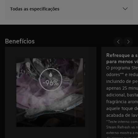
Todas as especificações
Benefícios
Refresque a s
para menos v
O programa Ste
odores** e redu
incluindo de pe
apenas 25 minut
adicional, bast
fragrância arom
aquele toque d
acabada de lav
*Teste interno com
Steam Refresh vs n
externo mostra a n
de cigarro num cic