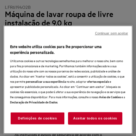
LFR6194O2B
Máquina de lavar roupa de livre
instalação de 9.0 kg
Continuar sem aceitar
Este website utiliza cookies para lhe proporcionar uma
experiência personalizada.
4.5 (6)
Utilizamos cookies e outras tecnologias semelhantes para melhorar o nosso site, bem como
para fins promocionais e de marketing. Partilhamos também informações sobre a sua
Ficha de informação do produto
Benefícios
utilização do nosso site com os nossos parceiros de redes sociais, publicidade e análise de
dados. Ao clicar em "Aceitar todos os cookies”, está a consentir a utilização de cookies, o que
A máquina Série 6000 ProSense® reduz até 30%* o consumo de água e de
nos permite
no site, adaptar
e
personalizar a sua experiência
ofertas especiais
energia
apresentar publicidade personalizada. Ao clicar em “Continuar sem aceitar”, bloqueia os
Com ProSense®, cada ciclo é ajustado à carga
Para lavagem eficiente da roupa no menor espaço de tempo possível
cookies não essenciais, o que poderá afetar a sua experiência de navegação e os serviços que
lhe conseguimos disponibilizar. Para mais informações, consulte o nosso
e a
Aviso de Cookies
.
Declaração de Privacidade de Dados
Definições de cookies
Aceitar todos os cookies
As instruções e avisos de segurança de acordo com o