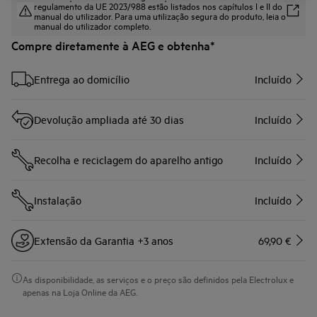
regulamento da UE 2023/988 estão listados nos capítulos I e II do
manual do utilizador. Para uma utilização segura do produto, leia o
manual do utilizador completo.
Compre diretamente à AEG e obtenha*
Entrega ao domicílio
Incluído
Devolução ampliada até 30 dias
Incluído
Recolha e reciclagem do aparelho antigo
Incluído
Instalação
Incluído
Extensão da Garantia +3 anos
69,90 €
As disponibilidade, as serviços e o preço são definidos pela Electrolux e
apenas na Loja Online da AEG.