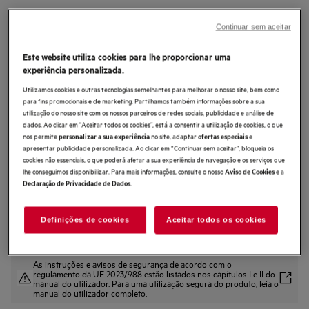
LFE6D94O4B
Máquina de lavar roupa de livre
Continuar sem aceitar
instalação de 9.0 kg
Este website utiliza cookies para lhe proporcionar uma
experiência personalizada.
Utilizamos cookies e outras tecnologias semelhantes para melhorar o nosso site, bem como
para fins promocionais e de marketing. Partilhamos também informações sobre a sua
utilização do nosso site com os nossos parceiros de redes sociais, publicidade e análise de
0 (0)
dados. Ao clicar em "Aceitar todos os cookies”, está a consentir a utilização de cookies, o que
nos permite
no site, adaptar
e
personalizar a sua experiência
ofertas especiais
apresentar publicidade personalizada. Ao clicar em “Continuar sem aceitar”, bloqueia os
Ficha de informação do produto
cookies não essenciais, o que poderá afetar a sua experiência de navegação e os serviços que
Benefícios
lhe conseguimos disponibilizar. Para mais informações, consulte o nosso
e a
Aviso de Cookies
MaxWash: lavagem rápida de cargas completas com tecnologia avançada
.
Declaração de Privacidade de Dados
O programa MaxWash45' lava uma carga completa em apenas 45 minutos.
A AI WashAssist reduz o tempo, o consumo de água e de energia até 30%*.
Definições de cookies
Aceitar todos os cookies
As instruções e avisos de segurança de acordo com o
regulamento da UE 2023/988 estão listados nos capítulos I e II do
manual do utilizador. Para uma utilização segura do produto, leia o
manual do utilizador completo.