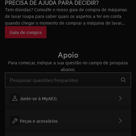
PRECISA DE AJUDA PARA DECIDIR?
Tem dúvidas? Consulte o nosso guia de compra de máquinas
de lavar roupa para saber quais os aspetos a ter em conta
quando chegar o momento de comprar a máquina de lavar
roupa ideal para si, bem como as tecnologias que fazem das
Guía de compra
máquinas de lavar roupa AEG únicas no mercado.
Apoio
Para começar, indique a sua questão no campo de pesquisa
abaixo.
Type to search for support articles
Junte-se à MyAEG
Peças e acessórios