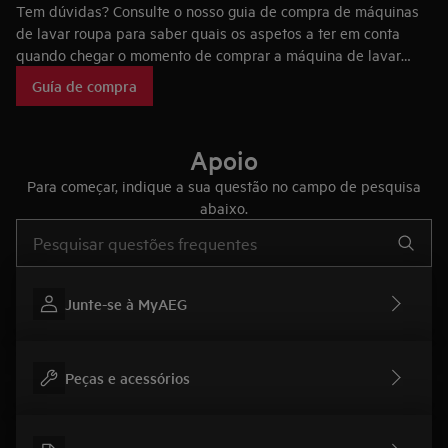
Tem dúvidas? Consulte o nosso guia de compra de máquinas
de lavar roupa para saber quais os aspetos a ter em conta
quando chegar o momento de comprar a máquina de lavar
roupa ideal para si, bem como as tecnologias que fazem das
Guía de compra
máquinas de lavar roupa AEG únicas no mercado.
Apoio
Para começar, indique a sua questão no campo de pesquisa
abaixo.
Type to search for support articles
Junte-se à MyAEG
Peças e acessórios