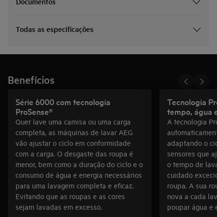
Documentos
Todas as especificações
Benefícios
Série 6000 com tecnologia
Tecnologia P
ProSense®
tempo, água e
Quer lave uma camisa ou uma carga
A tecnologia P
completa, as máquinas de lavar AEG
automaticament
vão ajustar o ciclo em conformidade
adaptando o ci
com a carga. O desgaste das roupa é
sensores que a
menor, bem como a duração do ciclo e o
o tempo de lav
consumo de água e energia necessários
cuidado exceci
para uma lavagem completa e eficaz.
roupa. A sua r
Evitando que as roupas e as cores
nova a cada la
sejam lavadas em excesso.
poupar água e e