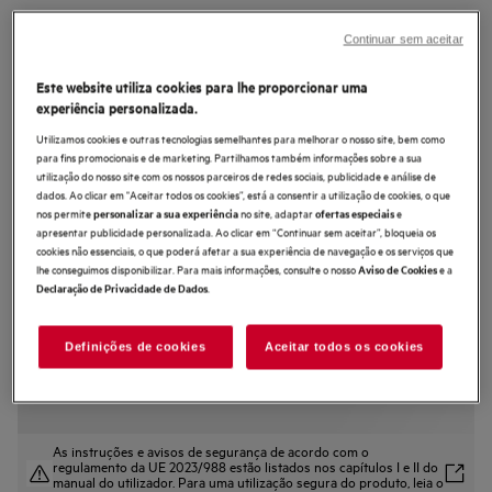
LFA6I8472A
Máquina de lavar roupa de livre
Continuar sem aceitar
instalação de 8.0 kg
Este website utiliza cookies para lhe proporcionar uma
experiência personalizada.
Utilizamos cookies e outras tecnologias semelhantes para melhorar o nosso site, bem como
para fins promocionais e de marketing. Partilhamos também informações sobre a sua
utilização do nosso site com os nossos parceiros de redes sociais, publicidade e análise de
dados. Ao clicar em "Aceitar todos os cookies”, está a consentir a utilização de cookies, o que
4.9 (9)
nos permite
no site, adaptar
e
personalizar a sua experiência
ofertas especiais
apresentar publicidade personalizada. Ao clicar em “Continuar sem aceitar”, bloqueia os
Ficha de informação do produto
cookies não essenciais, o que poderá afetar a sua experiência de navegação e os serviços que
Benefícios
lhe conseguimos disponibilizar. Para mais informações, consulte o nosso
e a
Aviso de Cookies
Ciclos de lavagem ajustados às necessidades da sua roupa
.
Declaração de Privacidade de Dados
Deteta automaticamente o tamanho de cada carga, para um ciclo de
lavagem personalizado
Os suaves jatos de água levantam suavemente a sua roupa, protegendo-a
enquanto a lava
Definições de cookies
Aceitar todos os cookies
As instruções e avisos de segurança de acordo com o
regulamento da UE 2023/988 estão listados nos capítulos I e II do
manual do utilizador. Para uma utilização segura do produto, leia o