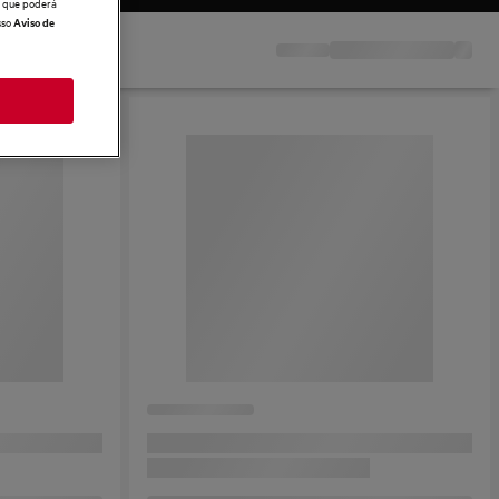
 o que poderá
sso
Aviso de