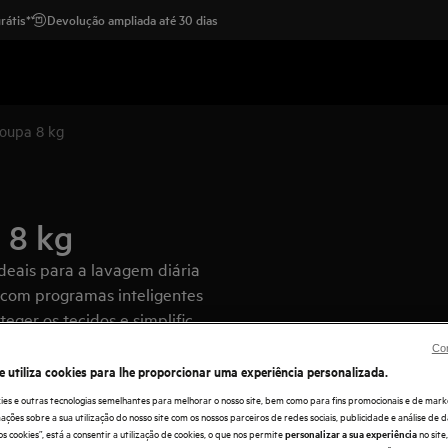
rátis*
Devolução ampliada até 30 dias
roupa 8 kg
 8 kg
deais para a lavagem diária
com programas inteligentes
eger os tecidos e simplificar
Con
e utiliza cookies para lhe proporcionar uma experiência personalizada.
ies e outras tecnologias semelhantes para melhorar o nosso site, bem como para fins promocionais e de mark
ões sobre a sua utilização do nosso site com os nossos parceiros de redes sociais, publicidade e análise de d
os cookies”, está a consentir a utilização de cookies, o que nos permite
no sit
personalizar a sua experiência