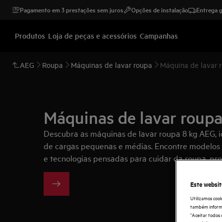
Pagamento em 3 prestações sem juros
Opções de instalação
Entrega g
Produtos
Loja de peças e acessórios
Campanhas
AEG
Roupa
Máquinas de lavar roupa
Máquina de lavar 
Máquinas de lavar roupa
Descubra as máquinas de lavar roupa 8 kg AEG, i
de cargas pequenas e médias. Encontre modelos 
e tecnologias pensadas para cuidar da roupa, prot
a rotina.
Este websit
Utilizamos cook
também informaç
"Aceitar todos 