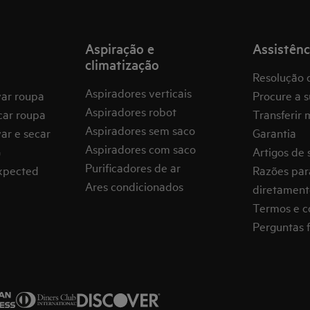
Aspiração e
Assistênc
climatização
Resolução 
Aspiradores verticais
var roupa
Procure a s
Aspiradores robot
car roupa
Transferir 
Aspiradores sem saco
ar e secar
Garantia
Aspiradores com saco
G
Artigos de 
Purificadores de ar
expected
Razões par
Ares condicionados
diretament
Termos e c
Perguntas 