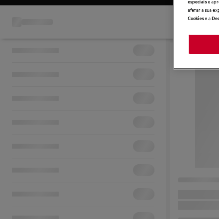
e apr
especiais
afetar a sua ex
e a
Cookies
Dec