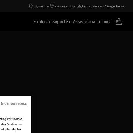
Ligue-nos
Procurar loja
Iniciar sessão / Registe-se
Explorar
Suporte e Assistência Técnica
tinuar sem aceitar
eting. Partilhamos
ados. Ao clicar em
e, adaptar
ofertas