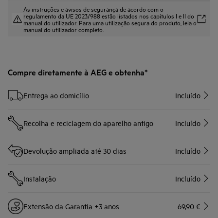
As instruções e avisos de segurança de acordo com o
regulamento da UE 2023/988 estão listados nos capítulos I e II do
manual do utilizador. Para uma utilização segura do produto, leia o
manual do utilizador completo.
Compre diretamente à AEG e obtenha*
Entrega ao domicílio
Incluído
Recolha e reciclagem do aparelho antigo
Incluído
Devolução ampliada até 30 dias
Incluído
Instalação
Incluído
Extensão da Garantia +3 anos
69,90 €