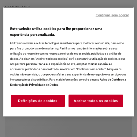
LFR6114O2B
Máquina de lavar roupa de livre
Continuar sem aceitar
instalação de 10.0 kg
Este website utiliza cookies para lhe proporcionar uma
experiência personalizada.
Utilizamos cookies e outras tecnologias semelhantes para melhorar o nosso site, bem como
para fins promocionais e de marketing. Partilhamos também informações sobre a sua
utilização do nosso site com os nossos parceiros de redes sociais, publicidade e análise de
4.3 (71)
dados. Ao clicar em "Aceitar todos os cookies”, está a consentir a utilização de cookies, o que
nos permite
no site, adaptar
e
personalizar a sua experiência
ofertas especiais
Ficha de informação do produto
apresentar publicidade personalizada. Ao clicar em “Continuar sem aceitar”, bloqueia os
Benefícios
cookies não essenciais, o que poderá afetar a sua experiência de navegação e os serviços que
lhe conseguimos disponibilizar. Para mais informações, consulte o nosso
e a
A máquina Série 6000 ProSense® reduz até 30%* o consumo de água e de
Aviso de Cookies
energia
.
Declaração de Privacidade de Dados
Com ProSense®, cada ciclo é ajustado à carga
Para lavagem eficiente da roupa no menor espaço de tempo possível
Definições de cookies
Aceitar todos os cookies