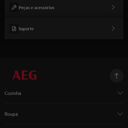
Peças e acessórios
Suporte
Cozinha
Cozinhar
Fornos
Roupa
Fornos a vapor
Placas
Roupa