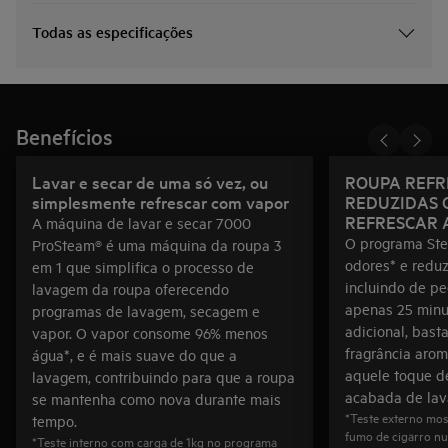
Todas as especificações
Benefícios
Lavar e secar de uma só vez, ou
ROUPA REFR
simplesmente refrescar com vapor
REDUZIDAS 
REFRESCAR 
A máquina de lavar e secar 7000
O programa Ste
ProSteam® é uma máquina da roupa 3
odores* e reduz
em 1 que simplifica o processo de
incluindo de pe
lavagem da roupa oferecendo
apenas 25 minut
programas de lavagem, secagem e
adicional, bast
vapor. O vapor consome 96% menos
fragrância arom
água*, e é mais suave do que a
aquele toque d
lavagem, contribuindo para que a roupa
acabada de lav
se mantenha como nova durante mais
*Teste externo mos
tempo.
fumo de cigarro nu
*Teste interno com carga de 1kg no programa