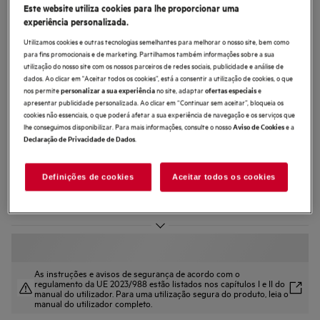
Este website utiliza cookies para lhe proporcionar uma
LWR7194M2B
experiência personalizada.
Máquina de lavar e secar de livre
Utilizamos cookies e outras tecnologias semelhantes para melhorar o nosso site, bem como
instalação de 9.0 kg
para fins promocionais e de marketing. Partilhamos também informações sobre a sua
utilização do nosso site com os nossos parceiros de redes sociais, publicidade e análise de
dados. Ao clicar em "Aceitar todos os cookies”, está a consentir a utilização de cookies, o que
nos permite
no site, adaptar
e
personalizar a sua experiência
ofertas especiais
apresentar publicidade personalizada. Ao clicar em “Continuar sem aceitar”, bloqueia os
cookies não essenciais, o que poderá afetar a sua experiência de navegação e os serviços que
lhe conseguimos disponibilizar. Para mais informações, consulte o nosso
e a
Aviso de Cookies
4.6 (332)
.
Declaração de Privacidade de Dados
Ficha de informação do produto
Benefícios
Definições de cookies
Aceitar todos os cookies
A máquina de lavar e secar 7000 ProSteam® leva, seca e refresca a vapor
Steam Refresh, neutraliza os odores e refresca a roupa
Movimento do tambor adaptado a diferentes tecidos, com SpecialCare
As instruções e avisos de segurança de acordo com o
regulamento da UE 2023/988 estão listados nos capítulos I e II do
manual do utilizador. Para uma utilização segura do produto, leia o
manual do utilizador completo.