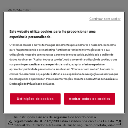
TR939M4OBC
Máquina de secar roupa Bomba de
Continuar sem aceitar
calor de 9 kg
Este website utiliza cookies para lhe proporcionar uma
experiência personalizada.
Utilizamos cookies e outras tecnologias semelhantes para melhorar o nosso site, bem como
para fins promocionais e de marketing. Partilhamos também informações sobre a sua
utilização do nosso site com os nossos parceiros de redes sociais, publicidade e análise de
4.8 (399)
dados. Ao clicar em "Aceitar todos os cookies”, está a consentir a utilização de cookies, o que
nos permite
no site, adaptar
e
personalizar a sua experiência
ofertas especiais
Ficha de informação do produto
apresentar publicidade personalizada. Ao clicar em “Continuar sem aceitar”, bloqueia os
Benefícios
cookies não essenciais, o que poderá afetar a sua experiência de navegação e os serviços que
Máquina de secar AEG Série 9000 AbsoluteCare® plus: cada fibra
lhe conseguimos disponibilizar. Para mais informações, consulte o nosso
e a
Aviso de Cookies
verificada e protegida
.
Declaração de Privacidade de Dados
Tecnologia 3DScan: edredões e blusões uniformemente secos
secagem personalizada de lãs, sedas e outdoor
Definições de cookies
Aceitar todos os cookies
As instruções e avisos de segurança de acordo com o
regulamento da UE 2023/988 estão listados nos capítulos I e II do
manual do utilizador. Para uma utilização segura do produto, leia o