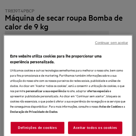
TR839T4PBCP
Máquina de secar roupa Bomba de
calor de 9 kg
Continuar sem aceitar
Este website utiliza cookies para lhe proporcionar uma
4.7 (625)
experiência personalizada.
Ficha de informação do produto
Utilizamos cookies e outras tecnologias semelhantes para melhorar o nosso site, bem como
Benefícios
para fins promocionais e de marketing. Partilhamos também informações sobre a sua
utilização do nosso site com os nossos parceiros de redes sociais, publicidade e análise de
Secagem personalizada, incluindo de lãs, seda e vestuário outdoor
dados. Ao clicar em "Aceitar todos os cookies”, está a consentir a utilização de cookies, o que
secagem personalizada de lãs, sedas e outdoor
nos permite
no site, adaptar
e
Conectividade, acesso e personalização mais simples com a aplicação My
personalizar a sua experiência
ofertas especiais
AEG Care
apresentar publicidade personalizada. Ao clicar em “Continuar sem aceitar”, bloqueia os
cookies não essenciais, o que poderá afetar a sua experiência de navegação e os serviços que
lhe conseguimos disponibilizar. Para mais informações, consulte o nosso
e a
Aviso de Cookies
.
Declaração de Privacidade de Dados
Definições de cookies
Aceitar todos os cookies