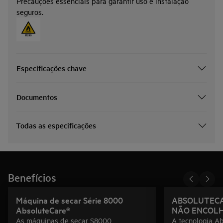
Precauções essenciais para garantir uso e instalação
seguros.
Especificações chave
Documentos
Todas as especificações
Benefícios
Máquina de secar Série 8000
ABSOLUTECA
AbsoluteCare®
NÃO ENCOL
As máquinas de secar S8000
A tecnologia A