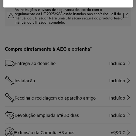
As instruções e avisos de segurança de acordo com o
regulamento da UE 2023/988 estão listados nos capítulos I e II do
manual do utilizador. Para uma utilização segura do produto, leia o
manual do utilizador completo.
Compre diretamente à AEG e obtenha*
Entrega ao domicílio
Incluído
Instalação
Incluído
Recolha e reciclagem do aparelho antigo
Incluído
Devolução ampliada até 30 dias
Incluído
Extensão da Garantia +3 anos
69,90 €