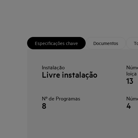
Especificações chave
Documentos
To
Instalação
Núme
Livre instalação
loiça
13
Nº de Programas
Núme
8
4