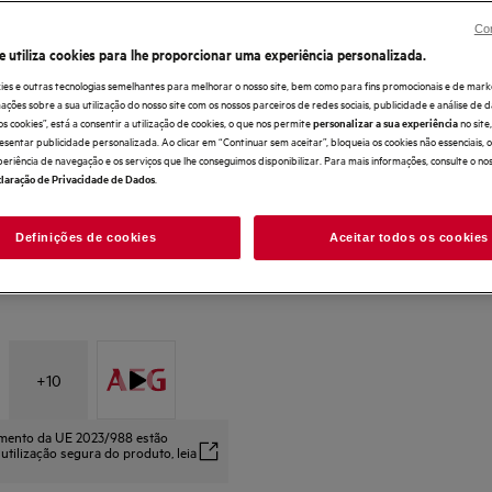
Com cobertura até 3 vezes superior, o Satel
Con
Com cobertura até 3 vezes superior, alcan
eficaz
e utiliza cookies para lhe proporcionar uma experiência personalizada.
ExtraHygiene remove mais de 99.9999% das 
ies e outras tecnologias semelhantes para melhorar o nosso site, bem como para fins promocionais e de mark
ões sobre a sua utilização do nosso site com os nossos parceiros de redes sociais, publicidade e análise de d
os cookies”, está a consentir a utilização de cookies, o que nos permite
no sit
personalizar a sua experiência
esentar publicidade personalizada. Ao clicar em “Continuar sem aceitar”, bloqueia os cookies não essenciais,
periência de navegação e os serviços que lhe conseguimos disponibilizar. Para mais informações, consulte o no
.
laração de Privacidade de Dados
Definições de cookies
Aceitar todos os cookies
+
10
amento da UE 2023/988 estão
 utilização segura do produto, leia