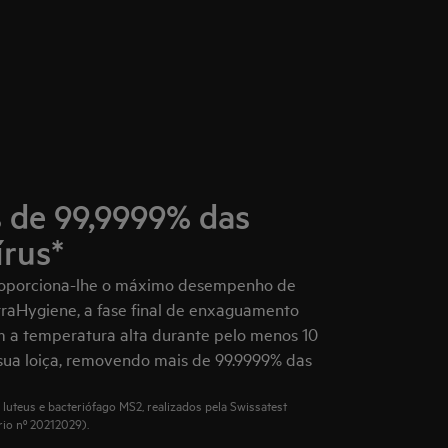
 de 99,9999% das
írus*
roporciona-lhe o máximo desempenho de
raHygiene, a fase final de enxaguamento
 a temperatura alta durante pelo menos 10
 sua loiça, removendo mais de 99.9999% das
luteus e bacteriófago MS2, realizados pela Swissatest
rio nº 20212029).