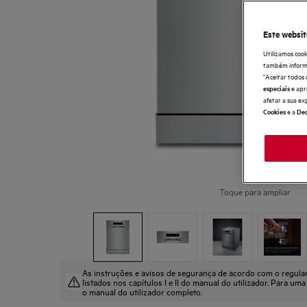
Este websit
Utilizamos cook
também informaç
"Aceitar todos 
e apr
especiais
afetar a sua ex
e a
Cookies
Dec
Toque para ampliar
As instruções e avisos de segurança de acordo com o regul
listados nos capítulos I e II do manual do utilizador. Para uma
o manual do utilizador completo.