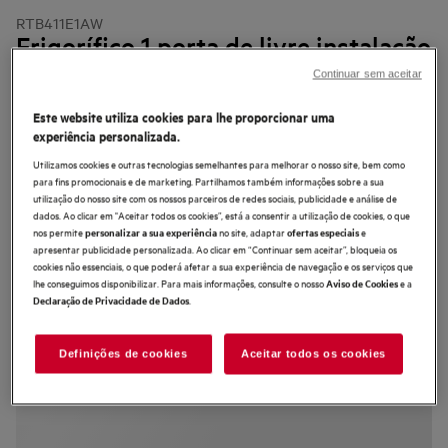
RTB411E1AW
Frigorífico 1 porta de livre instalação
de 845
Continuar sem aceitar
Este website utiliza cookies para lhe proporcionar uma
experiência personalizada.
Utilizamos cookies e outras tecnologias semelhantes para melhorar o nosso site, bem como
4.2 (10)
para fins promocionais e de marketing. Partilhamos também informações sobre a sua
utilização do nosso site com os nossos parceiros de redes sociais, publicidade e análise de
dados. Ao clicar em "Aceitar todos os cookies”, está a consentir a utilização de cookies, o que
Ficha de informação do produto
nos permite
no site, adaptar
e
personalizar a sua experiência
ofertas especiais
Benefícios
apresentar publicidade personalizada. Ao clicar em “Continuar sem aceitar”, bloqueia os
O Frigorífico 5000 OptiSpace oferece soluções de armazenamento
cookies não essenciais, o que poderá afetar a sua experiência de navegação e os serviços que
convenientes
lhe conseguimos disponibilizar. Para mais informações, consulte o nosso
e a
Aviso de Cookies
Graças ao espaço e flexibilidade convenientes deste frigorífico
.
Declaração de Privacidade de Dados
O compartimento de congelação congela a -18ºC, mesmo dentro do
frigorífico
Definições de cookies
Aceitar todos os cookies