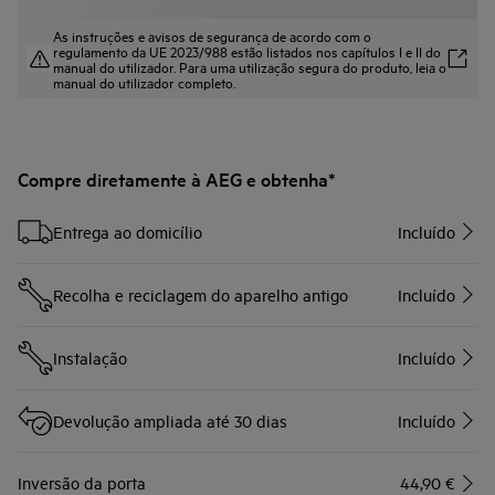
As instruções e avisos de segurança de acordo com o
regulamento da UE 2023/988 estão listados nos capítulos I e II do
manual do utilizador. Para uma utilização segura do produto, leia o
manual do utilizador completo.
Compre diretamente à AEG e obtenha*
Entrega ao domicílio
Incluído
Recolha e reciclagem do aparelho antigo
Incluído
Instalação
Incluído
Devolução ampliada até 30 dias
Incluído
Inversão da porta
44,90 €