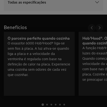
Todas as especificações
Benefícios
O parceiro perfeito quando cozinha
Hob²Hood®. O 
quando cozin
O exaustor 6000 Hob²Hood® liga-se
A função Hob²H
sem fios à placa. A luz ativa-se quando
luzes do exaust
liga a placa e a velocidade da
Quando começa 
ventoinha é regulada com base na
velocidade da 
definição de calor na placa. Experiencie
com base nas de
uma cozinha sem odores de cada vez
placa. Cozinhe 
que cozinhar.
se preocupar c