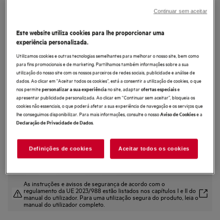
GDE686HM
Continuar sem aceitar
Exaustor de integrar de 60 cm e 45
Este website utiliza cookies para lhe proporcionar uma
dB(A)
experiência personalizada.
4.4 (21)
Utilizamos cookies e outras tecnologias semelhantes para melhorar o nosso site, bem como
para fins promocionais e de marketing. Partilhamos também informações sobre a sua
Ficha de informação do produto
utilização do nosso site com os nossos parceiros de redes sociais, publicidade e análise de
Benefícios
dados. Ao clicar em "Aceitar todos os cookies”, está a consentir a utilização de cookies, o que
O exaustor 6000 Hob2Hood® regula a velocidade da ventoinha por si.
nos permite
no site, adaptar
e
personalizar a sua experiência
ofertas especiais
Hob²Hood® regula o exaustor com base nas definições da placa.
apresentar publicidade personalizada. Ao clicar em “Continuar sem aceitar”, bloqueia os
Qualidade superior do ar na cozinha com o exaustor ExtractionTech Pro.
cookies não essenciais, o que poderá afetar a sua experiência de navegação e os serviços que
lhe conseguimos disponibilizar. Para mais informações, consulte o nosso
e a
Aviso de Cookies
.
Declaração de Privacidade de Dados
Definições de cookies
Aceitar todos os cookies
As instruções e avisos de segurança de acordo com o
regulamento da UE 2023/988 estão listados nos capítulos I e II do
manual do utilizador. Para uma utilização segura do produto, leia o
manual do utilizador completo.