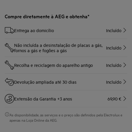
Compre diretamente à AEG e obtenha*
Entrega ao domicílio
Incluído
Não incluída a desinstalação de placas a gás,
Incluído
fornos a gás e fogões a gás
Recolha e reciclagem do aparelho antigo
Incluído
Devolução ampliada até 30 dias
Incluído
Extensão da Garantia +3 anos
69,90 €
As disponibilidade, as serviços e o preço são definidos pela Electrolux e
apenas na Loja Online da AEG.