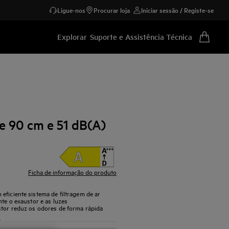
Ligue-nos
Procurar loja
Iniciar sessão / Registe-se
Explorar
Suporte e Assistência Técnica
e 90 cm e 51 dB(A)
Ficha de informação do produto
eficiente sistema de filtragem de ar
nte o exaustor e as luzes
stor reduz os odores de forma rápida