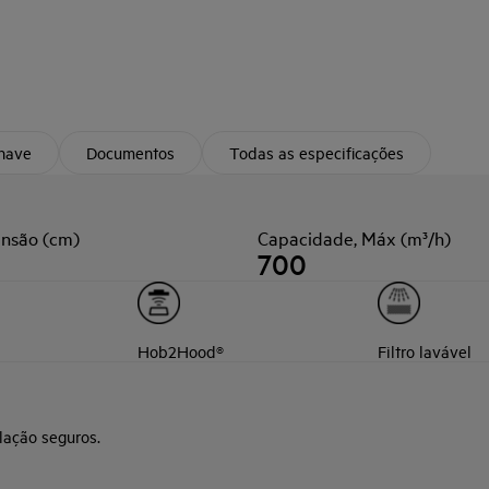
chave
Documentos
Todas as especificações
nsão (cm)
Capacidade, Máx (m³/h)
700
Hob2Hood®
Filtro lavável
lação seguros.