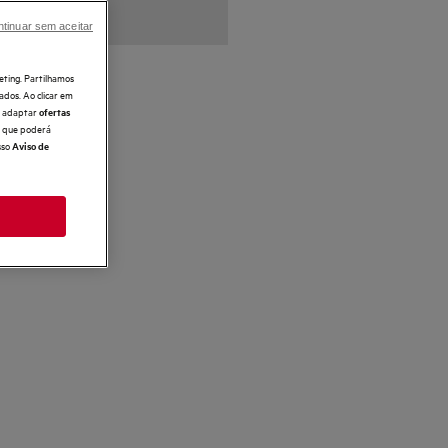
tinuar sem aceitar
eting. Partilhamos
ados. Ao clicar em
e, adaptar
ofertas
 o que poderá
sso
Aviso de