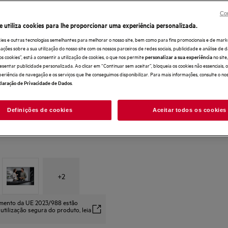
Con
e utiliza cookies para lhe proporcionar uma experiência personalizada.
ies e outras tecnologias semelhantes para melhorar o nosso site, bem como para fins promocionais e de mark
ões sobre a sua utilização do nosso site com os nossos parceiros de redes sociais, publicidade e análise de d
os cookies”, está a consentir a utilização de cookies, o que nos permite
no sit
personalizar a sua experiência
esentar publicidade personalizada. Ao clicar em “Continuar sem aceitar”, bloqueia os cookies não essenciais,
periência de navegação e os serviços que lhe conseguimos disponibilizar. Para mais informações, consulte o no
.
laração de Privacidade de Dados
Definições de cookies
Aceitar todos os cookies
+
2
amento da UE 2023/988 estão
 utilização segura do produto, leia