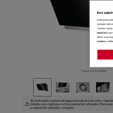
Este websit
Utilizamos cook
também informaç
"Aceitar todos 
e apr
especiais
afetar a sua ex
e a
Cookies
Dec
Toque para ampliar
As instruções e avisos de segurança de acordo com o regul
listados nos capítulos I e II do manual do utilizador. Para uma
o manual do utilizador completo.