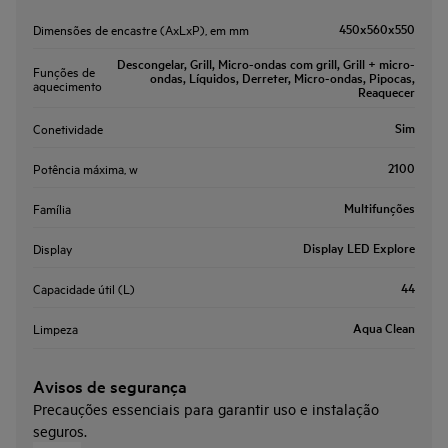
450x560x550
Dimensões de encastre (AxLxP), em mm
Descongelar, Grill, Micro-ondas com grill, Grill + micro-
Funções de
ondas, Líquidos, Derreter, Micro-ondas, Pipocas,
aquecimento
Reaquecer
Sim
Conetividade
2100
Potência máxima, w
Multifunções
Família
Display LED Explore
Display
44
Capacidade útil (L)
Aqua Clean
Limpeza
Avisos de segurança
Precauções essenciais para garantir uso e instalação
seguros.