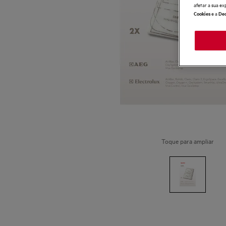
afetar a sua ex
e a
Cookies
Dec
Toque para ampliar