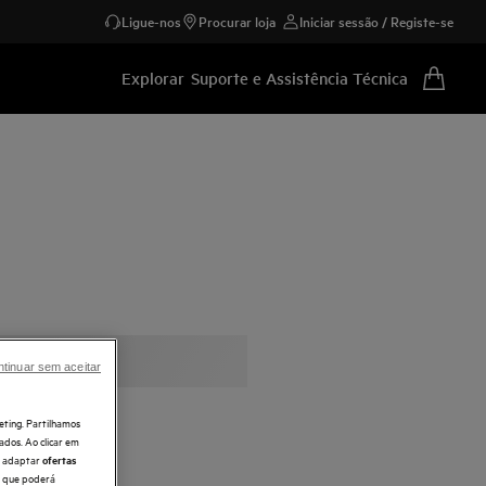
Ligue-nos
Procurar loja
Iniciar sessão / Registe-se
Explorar
Suporte e Assistência Técnica
tinuar sem aceitar
eting. Partilhamos
ados. Ao clicar em
e, adaptar
ofertas
 o que poderá