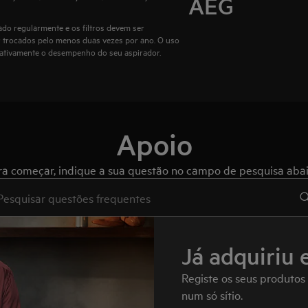
AEG
do regularmente e os filtros devem ser
er trocados pelo menos duas vezes por ano. O uso
egativamente o desempenho do seu aspirador.
Apoio
ra começar, indique a sua questão no campo de pesquisa abai
e to search for support articles
Já adquiriu 
Registe os seus produtos
num só sítio.