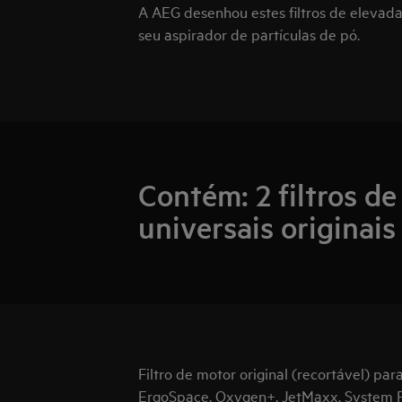
A AEG desenhou estes filtros de elevad
seu aspirador de partículas de pó.
Contém: 2 filtros d
universais originais
Filtro de motor original (recortável) par
ErgoSpace, Oxygen+, JetMaxx, System Pro