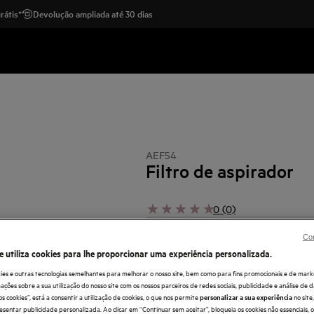
rátis*
Devolução ampliada até 30 dias
AEF54
Filtro de aspirador
0 (0)
Con
e utiliza cookies para lhe proporcionar uma experiência personalizada.
ies e outras tecnologias semelhantes para melhorar o nosso site, bem como para fins promocionais e de mark
ões sobre a sua utilização do nosso site com os nossos parceiros de redes sociais, publicidade e análise de d
os cookies”, está a consentir a utilização de cookies, o que nos permite
no sit
personalizar a sua experiência
esentar publicidade personalizada. Ao clicar em “Continuar sem aceitar”, bloqueia os cookies não essenciais,