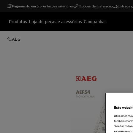
Pagamento em 3 prestações sem juros
Opções de instalação
Entrega g
Produtos
Loja de peças e acessórios
Campanhas
AEG
Este websit
Utilizamos cook
também informaç
"Aceitar todos 
e apr
especiais