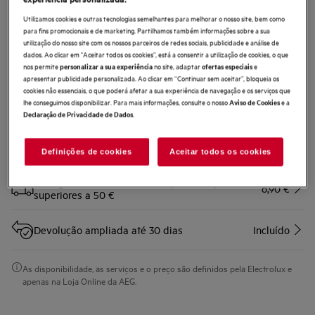
AEF144
Utilizamos cookies e outras tecnologias semelhantes para melhorar o nosso site, bem como
Filtro de aspirador
para fins promocionais e de marketing. Partilhamos também informações sobre a sua
utilização do nosso site com os nossos parceiros de redes sociais, publicidade e análise de
dados. Ao clicar em "Aceitar todos os cookies”, está a consentir a utilização de cookies, o que
nos permite
no site, adaptar
e
personalizar a sua experiência
ofertas especiais
0 (0)
apresentar publicidade personalizada. Ao clicar em “Continuar sem aceitar”, bloqueia os
cookies não essenciais, o que poderá afetar a sua experiência de navegação e os serviços que
lhe conseguimos disponibilizar. Para mais informações, consulte o nosso
e a
Aviso de Cookies
.
Declaração de Privacidade de Dados
Compre diretamente à AEG e obtenha*
Definições de cookies
Aceitar todos os cookies
Entrega ao domicilío incluído para compras
6,90 €
superiores a 50 €
Devolução ampliada até 30 dias
Incluído
As disponibilidade, as serviços e o preço são definidos pela Electrolux e
apenas na Loja Online da AEG.