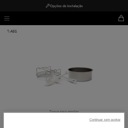
Opções de instalação
AEG
Toque para ampliar
Continuar sem aceitar