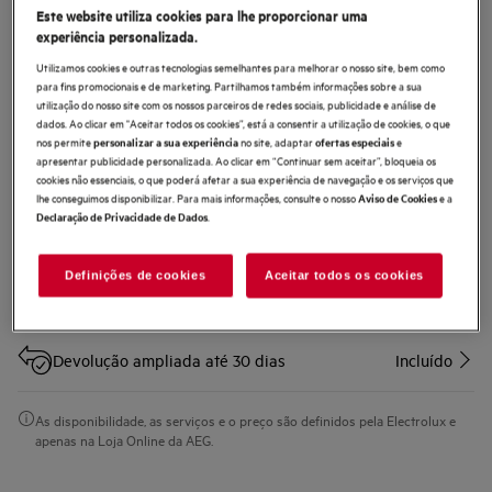
Este website utiliza cookies para lhe proporcionar uma
AAFEK1
experiência personalizada.
Kit de ampliação para fritadeira Air
Utilizamos cookies e outras tecnologias semelhantes para melhorar o nosso site, bem como
Fryer
para fins promocionais e de marketing. Partilhamos também informações sobre a sua
utilização do nosso site com os nossos parceiros de redes sociais, publicidade e análise de
0 (0)
dados. Ao clicar em "Aceitar todos os cookies”, está a consentir a utilização de cookies, o que
nos permite
no site, adaptar
e
personalizar a sua experiência
ofertas especiais
apresentar publicidade personalizada. Ao clicar em “Continuar sem aceitar”, bloqueia os
cookies não essenciais, o que poderá afetar a sua experiência de navegação e os serviços que
lhe conseguimos disponibilizar. Para mais informações, consulte o nosso
e a
Aviso de Cookies
.
Declaração de Privacidade de Dados
Compre diretamente à AEG e obtenha*
Definições de cookies
Aceitar todos os cookies
Entrega ao domicilío incluído para compras
6,90 €
superiores a 50 €
Devolução ampliada até 30 dias
Incluído
As disponibilidade, as serviços e o preço são definidos pela Electrolux e
apenas na Loja Online da AEG.