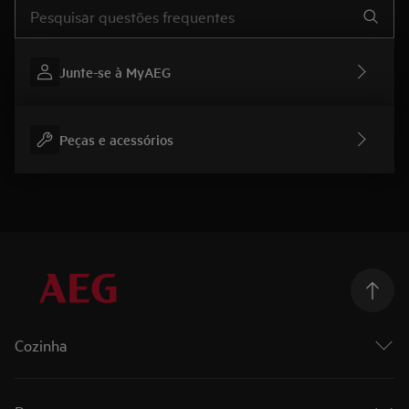
Type to search for support articles
Junte-se à MyAEG
Peças e acessórios
Cozinha
Cozinhar
Fornos