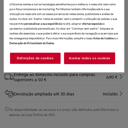
Utilizamos cookies e outras tecnologias semelhantes para melhorar o nosso site, bem como
AVFB1
para fins promocionais e de marketing. Partilhamos também informações sobre a sua
Recipientes herméticos para selado
utilização do nosso site com os nossos parceiros de redes sociais, publicidade e análise de
dados. Ao clicar em "Aceitar todos os cookies”, está a consentir a utilização de cookies, o que
a vácuo
nos permite
no site, adaptar
e
personalizar a sua experiência
ofertas especiais
apresentar publicidade personalizada. Ao clicar em “Continuar sem aceitar”, bloqueia os
1 (2)
cookies não essenciais, o que poderá afetar a sua experiência de navegação e os serviços que
lhe conseguimos disponibilizar. Para mais informações, consulte o nosso
e a
Aviso de Cookies
.
Declaração de Privacidade de Dados
Definições de cookies
Aceitar todos os cookies
Compre diretamente à AEG e obtenha*
Entrega ao domicilío incluído para compras
6,90 €
superiores a 50 €
Devolução ampliada até 30 dias
Incluído
As disponibilidade, as serviços e o preço são definidos pela Electrolux e
apenas na Loja Online da AEG.