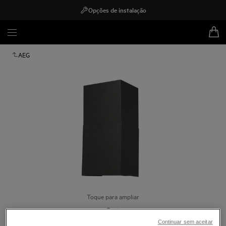
Opções de instalação
AEG
Toque para ampliar
Continuar sem aceitar