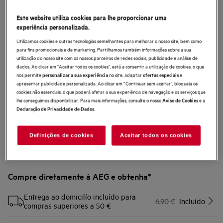
MECK55
Este website utiliza cookies para lhe proporcionar uma
Kit Chaminé preto mate
experiência personalizada.
Utilizamos cookies e outras tecnologias semelhantes para melhorar o nosso site, bem como
0 (0)
para fins promocionais e de marketing. Partilhamos também informações sobre a sua
utilização do nosso site com os nossos parceiros de redes sociais, publicidade e análise de
Benefícios
dados. Ao clicar em "Aceitar todos os cookies”, está a consentir a utilização de cookies, o que
O kit Exasutor dá ao seu capuz uma estética adicional.
nos permite
no site, adaptar
e
personalizar a sua experiência
ofertas especiais
O kit Exaustor funciona tanto para os modos de extração como de
apresentar publicidade personalizada. Ao clicar em “Continuar sem aceitar”, bloqueia os
recirculação.
cookies não essenciais, o que poderá afetar a sua experiência de navegação e os serviços que
lhe conseguimos disponibilizar. Para mais informações, consulte o nosso
e a
Aviso de Cookies
.
Declaração de Privacidade de Dados
Definições de cookies
Aceitar todos os cookies
Compre diretamente à AEG e obtenha*
Entrega ao domicilío incluído para
6,90 €
Incluído
compras superiores a 50 €