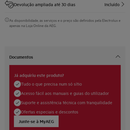
Devolução ampliada até 30 dias
Incluído
As disponibilidade, as serviços e o preço são definidos pela Electrolux e
apenas na Loja Online da AEG.
Documentos
Já adquiriu este produto?
Tudo o que precisa num só sítio
Acesso fácil aos manuais e guias do utilizador
Suporte e assistência técnica com tranquilidade
Ofertas especiais e descontos
Junte-se à MyAEG