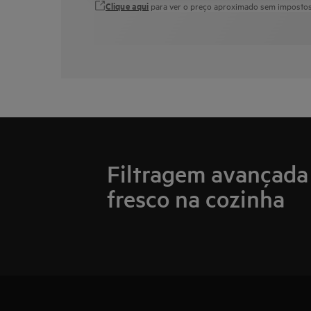
Clique aqui
para ver o preço aproximado sem impostos 
Filtragem avançada 
fresco na cozinha