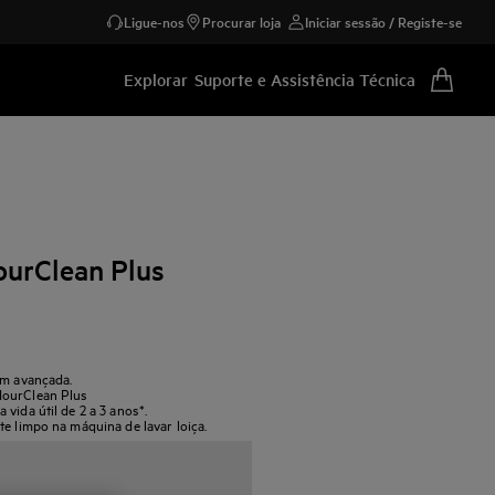
Ligue-nos
Procurar loja
Iniciar sessão / Registe-se
Explorar
Suporte e Assistência Técnica
ourClean Plus
em avançada.
dourClean Plus
vida útil de 2 a 3 anos*.
te limpo na máquina de lavar loiça.