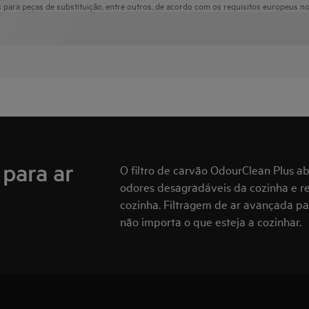
para peças de substituição, entre outros, de acordo com os requisitos europeus n
para ar
O filtro de carvão OdourClean Plus ab
odores desagradáveis da cozinha e rec
cozinha. Filtragem de ar avançada p
não importa o que esteja a cozinhar.