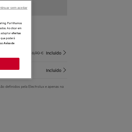
tinuar sem aceitar
eting. Partilhamos
ados. Ao clicar em
e, adaptar
ofertas
e obtenha*
 o que poderá
sso
Aviso de
para compras
6,90 €
Incluído
s
Incluído
são definidos pela Electrolux e apenas na