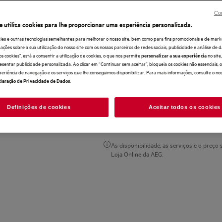
Con
e utiliza cookies para lhe proporcionar uma experiência personalizada.
ies e outras tecnologias semelhantes para melhorar o nosso site, bem como para fins promocionais e de mark
ões sobre a sua utilização do nosso site com os nossos parceiros de redes sociais, publicidade e análise de d
os cookies”, está a consentir a utilização de cookies, o que nos permite
no sit
personalizar a sua experiência
Compre diretamente à AEG 
esentar publicidade personalizada. Ao clicar em “Continuar sem aceitar”, bloqueia os cookies não essenciais,
periência de navegação e os serviços que lhe conseguimos disponibilizar. Para mais informações, consulte o no
.
laração de Privacidade de Dados
Entrega ao domicilío incluído 
superiores a 50 €
Definições de cookies
Aceitar todos os cookies
Devolução ampliada até 30 dia
As disponibilidade, as serviços e o preço 
Loja Online da AEG.