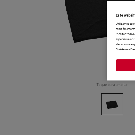
Este websit
Utilizamos cook
também informaç
"Aceitar todos 
e apr
especiais
afetar a sua ex
e a
Cookies
Dec
Toque para ampliar