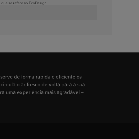
o que se refere ao EcoDesign
sorve de forma rápida e eficiente os
ircula o ar fresco de volta para a sua
ara uma experiência mais agradável –